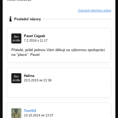
Zobrazit všechna videa
Poslední názory
Pavel Cejpek
Bez
profilu
7.2.2016 v 11:17
Přátelé, ještě jednou Vám děkuji za výbornou spolupráci
na "place". Pavel
Halina
Bez
profilu
20.5.2015 ve 21:36
http://www.hospudka-prorock.cz/wp…
Tom911
13.10.2014 ve 13:37