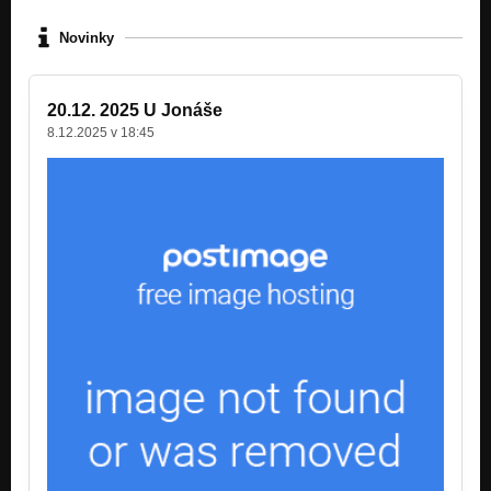
Bestie
Novinky
Nezařazeno
Jarní
20.12. 2025 U Jonáše
Nezařazeno
8.12.2025 v 18:45
Oči
Nezařazeno
Chlap
Nezařazeno
Voda
Nezařazeno