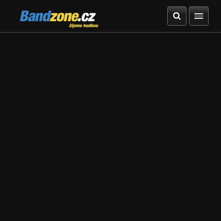
Bandzone.cz
žijeme hudbou