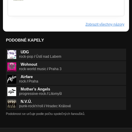
http://tom911.rajce.idnes.cz/26.9.2014_…
Zobrazit všechny názory
PODOBNÉ KAPELY
UDG
rock-pop
/
Ústí nad Labem
Wohnout
rock-world music
/
Praha 3
Airfare
rock
/
Praha
Mother's Angels
progressive-rock
/
Litomyšl
N.V.Ú.
punk-rock'n'roll
/
Hradec Králové
Podobnost se určuje podle počtu společných fanoušků.