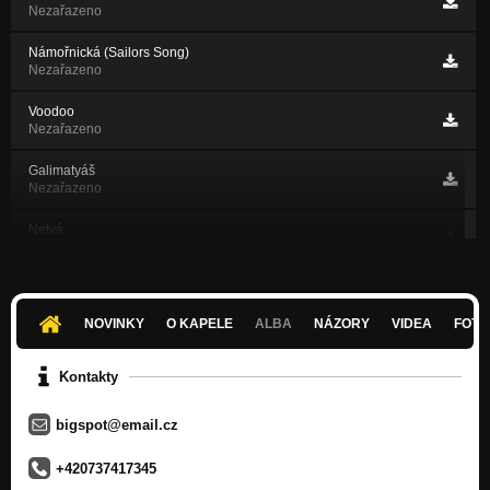
Nezařazeno
Námořnická (Sailors Song)
Nezařazeno
Voodoo
Nezařazeno
Galimatyáš
Nezařazeno
Netvá
Nezařazeno
Hey Joe
Nezařazeno
NOVINKY
O KAPELE
ALBA
NÁZORY
VIDEA
FOTK
Vesmírná
Nezařazeno
Kontakty
Antihmota
bigspot@email.cz
Nezařazeno
Svatební
+420737417345
Nezařazeno