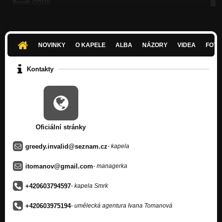
Breath (2010)
Nezařazeno
Wings Of The Dove (2009)
Nezařazeno
NOVINKY
O KAPELE
ALBA
NÁZORY
VIDEA
FOTK
Tisíc (2009)
Nezařazeno
Kontakty
Sand Castle (2007)
Nezařazeno
Dancing Little Flames (2007)
Nezařazeno
Oficiální stránky
Melt Away (2007)
Nezařazeno
greedy.invalid@seznam.cz
- kapela
Meaning Of Life (2005)
itomanov@gmail.com
- managerka
Nezařazeno
+420603794597
- kapela Smrk
+420603975194
- umělecká agentura Ivana Tomanová