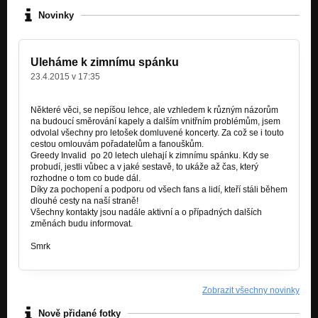
Novinky
Uleháme k zimnímu spánku
23.4.2015 v 17:35
Některé věci, se nepíšou lehce, ale vzhledem k různým názorům
na budoucí směrování kapely a dalším vnitřním problémům, jsem
odvolal všechny pro letošek domluvené koncerty. Za což se i touto
cestou omlouvám pořadatelům a fanouškům.
Greedy Invalid po 20 letech ulehají k zimnímu spánku. Kdy se
probudí, jestli vůbec a v jaké sestavě, to ukáže až čas, který
rozhodne o tom co bude dál.
Díky za pochopení a podporu od všech fans a lidí, kteří stáli během
dlouhé cesty na naší straně!
Všechny kontakty jsou nadále aktivní a o případných dalších
změnách budu informovat.
Smrk
Zobrazit všechny novinky
Nově přidané fotky