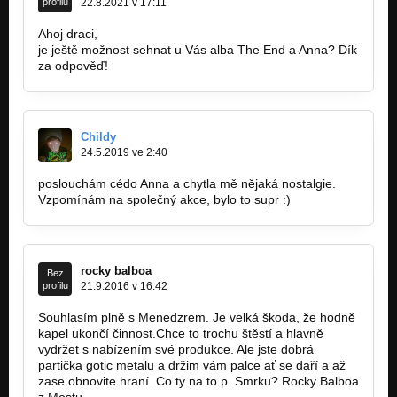
profilu
22.8.2021 v 17:11
Ahoj draci,
je ještě možnost sehnat u Vás alba The End a Anna? Dík
za odpověď!
radimkroutilik@seznam.cz
Childy
24.5.2019 ve 2:40
poslouchám cédo Anna a chytla mě nějaká nostalgie.
Vzpomínám na společný akce, bylo to supr :)
rocky balboa
Bez
profilu
21.9.2016 v 16:42
Souhlasím plně s Menedzrem. Je velká škoda, že hodně
kapel ukončí činnost.Chce to trochu štěstí a hlavně
vydržet s nabízením své produkce. Ale jste dobrá
partička gotic metalu a držim vám palce ať se daří a až
zase obnovite hraní. Co ty na to p. Smrku? Rocky Balboa