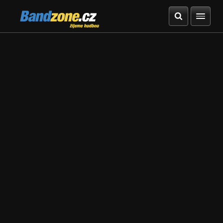
Bandzone.cz
žijeme hudbou