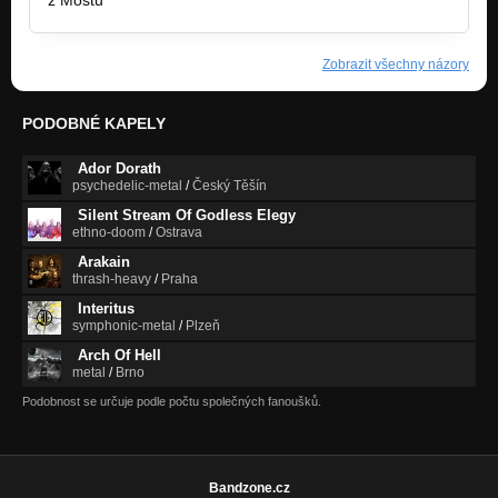
z Mostu
Zobrazit všechny názory
PODOBNÉ KAPELY
Ador Dorath
psychedelic-metal
/
Český Těšín
Silent Stream Of Godless Elegy
ethno-doom
/
Ostrava
Arakain
thrash-heavy
/
Praha
Interitus
symphonic-metal
/
Plzeň
Arch Of Hell
metal
/
Brno
Podobnost se určuje podle počtu společných fanoušků.
Bandzone.cz