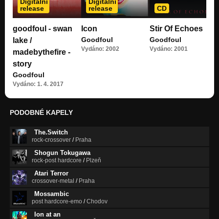
Digitální
Digitální
Nezařazeno
release
release
CD
Stir Of Echoes, Some Faces Behind The Wall (2001)
goodfoul - swan
Icon
Stir Of Echoes
Nezařazeno
Goodfoul
Goodfoul
lake /
Vydáno: 2002
Vydáno: 2001
Stir Of Echoes, In The Palms (2001)
madebythefire -
Nezařazeno
story
Goodfoul
Stir Of Echoes, Into Silence (2001)
Nezařazeno
Vydáno: 1. 4. 2017
Icon, Heroin (2003)
Nezařazeno
PODOBNÉ KAPELY
Icon, Breathe (2003)
The.Switch
Nezařazeno
rock-crossover
/
Praha
Shogun Tokugawa
Icon, Forgotten Grains Of Sand (2003)
rock-post hardcore
/
Plzeň
Nezařazeno
Atari Terror
crossover-metal
/
Praha
Icon, Enjoy The Silence (2003)
Nezařazeno
Mossambic
post hardcore-emo
/
Chodov
From Within, Touch The Sun (1999)
Ion at an
Nezařazeno