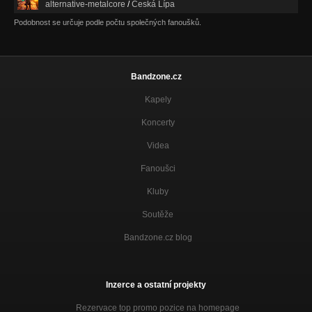
alternative-metalcore
/
Česká Lípa
From Within, Lights Of Our Town (1999)
Podobnost se určuje podle počtu společných fanoušků.
Nezařazeno
From Within, Lonely (1999)
Nezařazeno
Bandzone.cz
From Within, My Candle (1999)
Kapely
Nezařazeno
Koncerty
Being In Dust, Trauma (1998)
Nezařazeno
Videa
Fanoušci
Being In Dust, Forgotten Grains Of Sand (1998)
Nezařazeno
Kluby
Being In Dust, Into Silence (1998)
Soutěže
Nezařazeno
Bandzone.cz blog
Being In Dust, Useless (1998)
Nezařazeno
Inzerce a ostatní projekty
Rezervace top promo pozice na homepage