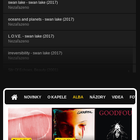
swan lake - swan lake (2017)
Nezařazeno
oceans and planets - swan lake (2017)
Nezařazeno
L.O.V.E. - swan lake (2017)
Nezařazeno
irreversibility - swan lake (2017)
Nezařazeno
Stir Of Echoes, Beauty (2001)
Nezařazeno
Stir Of Echoes, Trauma (2001)
Nezařazeno
NOVINKY
O KAPELE
ALBA
NÁZORY
VIDEA
FOTK
Stir Of Echoes, Torn (2001)
Nezařazeno
Stir Of Echoes, Skylines (2001)
Nezařazeno
Stir Of Echoes, Statues Look Alike Myself (2001)