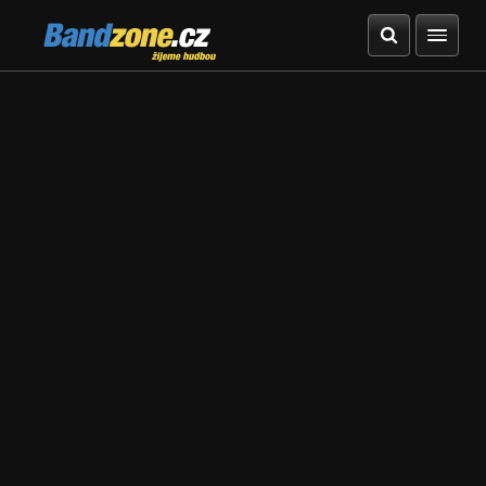
Bandzone.cz
žijeme hudbou