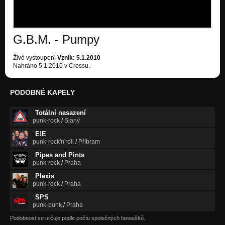
Chapadlnice
Nezařazeno
G.B.M. - Pumpy
G.B.M. (cross)
Nezařazeno
Živé vystoupení
Vznik: 5.1.2010
Nahráno 5.1.2010 v Crossu.
PODOBNÉ KAPELY
Totální nasazení
punk-rock
/
Slaný
E!E
punk-rock'n'roll
/
Příbram
Pipes and Pints
punk-rock
/
Praha
Plexis
punk-rock
/
Praha
SPS
punk-punk
/
Praha
Podobnost se určuje podle počtu společných fanoušků.