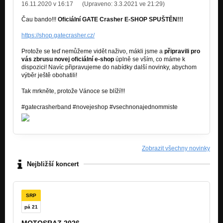
16.11.2020 v 16:17
(Upraveno:
3.3.2021 ve 21:29
)
Čau bando!!!
Oficiální GATE Crasher E-SHOP SPUŠTĚN!!!
https://shop.gatecrasher.cz/
Protože se teď nemůžeme vidět naživo, mákli jsme a
připravili pro
vás zbrusu novej oficiální e-shop
úplně se vším, co máme k
dispozici! Navíc připravujeme do nabídky další novinky, abychom
výběr ještě obohatili!
Tak mrkněte, protože Vánoce se blíží!!!
#gatecrasherband #novejeshop #vsechnonajednommiste
Zobrazit všechny novinky
Nejbližší koncert
SRP
pá 21
MOTOSRAZ 2026