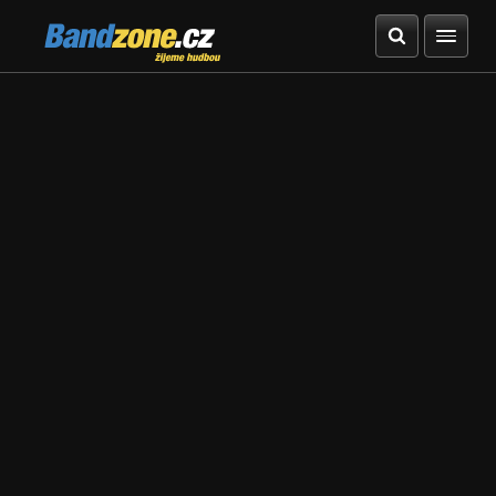
Bandzone.cz
žijeme hudbou