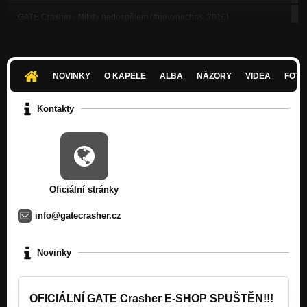
GATE Crasher - Nikdy nedospějem (#nevynechas, 2016)
#nevynechas
GATE Crasher - Večírek (2016)
#nevynechas
NOVINKY
O KAPELE
ALBA
NÁZORY
VIDEA
FOTK
GATE Crasher - Gilotinou (Bitterfly, 2012)
Bitterfly
Kontakty
GATE Crasher - Mrtvá (Singl, 2010)
Bitterfly
GATE Crasher - Absolutely Clear (Chocolate Rabbit 2006)
Chocolate Rabbit
Oficiální stránky
info@gatecrasher.cz
Novinky
OFICIÁLNÍ GATE Crasher E-SHOP SPUŠTĚN!!!