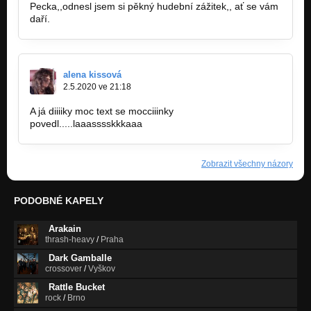
Pecka,,odnesl jsem si pěkný hudební zážitek,, ať se vám
daří.
alena kissová
2.5.2020 ve 21:18
A já diiiiky moc text se mocciiinky
povedl.....laaasssskkkaaa
Zobrazit všechny názory
PODOBNÉ KAPELY
Arakain
thrash-heavy
/
Praha
Dark Gamballe
crossover
/
Vyškov
Rattle Bucket
rock
/
Brno