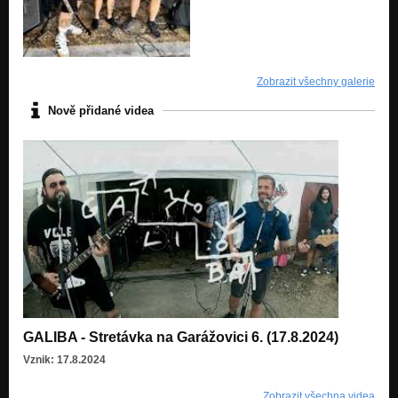
Krásne pesničky
Triezvy Rebel
Krásne pesničky
Zobrazit všechny galerie
Autobusár
Krásne pesničky
Nově přidané videa
Sylvia (Fuck the SysTem)
Krásne pesničky
GALIBA - Stretávka na Garážovici 6. (17.8.2024)
Vznik: 17.8.2024
Zobrazit všechna videa