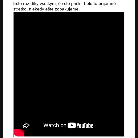
Ešte raz díky všetkým, čo ste prišli - bolo to príjemné
stretko, niekedy ešte zopakujeme.
Bolo nás päť
Mladí a pochabí
Ďakujeme!
Mladí a pochabí
Lovesong
Mladí a pochabí
Čierne ovce
Mladí a pochabí
Mladí a pochabí
Mladí a pochabí
Inštrumentolka
Ozorovský Buldozér EP
Otvarák (naživo)
ULTIMATÍVNE BARANIDLO
Ozorovský buldozér (naživo)
ULTIMATÍVNE BARANIDLO