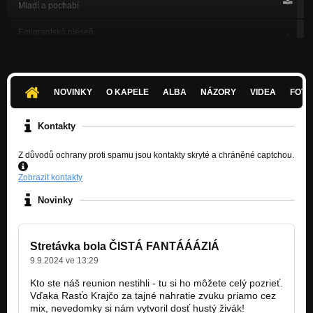
Mladí a pochabí
Emigrantská pieseň
Mladí a pochabí
Triezvy Rebel
Mladí a pochabí
NOVINKY
O KAPELE
ALBA
NÁZORY
VIDEA
FOTK
Friendzóna
Mladí a pochabí
Kontakty
103 Kokotov (Trauma cover)
Z důvodů ochrany proti spamu jsou kontakty skryté a chráněné captchou.
Ozorovský Buldozér EP
Zobrazit kontakty
Autobusár
Mladí a pochabí
Novinky
USA Rocknroll
Ozorovský Buldozér EP
Stretávka bola ČISTÁ FANTÁÁÁZIÁ
Sylvia
9.9.2024 ve 13:29
Mladí a pochabí
Kto ste náš reunion nestihli - tu si ho môžete celý pozrieť.
Vďaka Rasťo Krajčo za tajné nahratie zvuku priamo cez
Rieky
Prijmi bolesť!
mix, nevedomky si nám vytvoril dosť hustý živák!