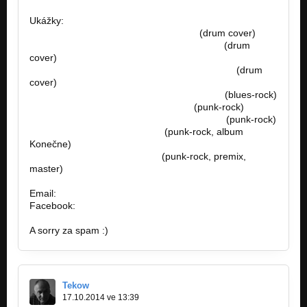
Ukážky:
https://www.youtube.com/watch?v=L…
(drum cover)
https://www.youtube.com/watch?v=7qmu2…
(drum
cover)
https://www.youtube.com/watch?v=ZAXvGbV…
(drum
cover)
https://www.youtube.com/watch?v=fYcwoy…
(blues-rock)
https://www.youtube.com/watch?v=…
(punk-rock)
https://www.youtube.com/watch?v=sPErpV…
(punk-rock)
http://bandzone.cz/preniczanic
(punk-rock, album
Konečne)
http://bandzone.cz/lostsoulsnr
(punk-rock, premix,
master)
Email:
famousfactory.manager@gmail.com
Facebook:
https://goo.gl/unFOfx
A sorry za spam :)
Tekow
17.10.2014 ve 13:39