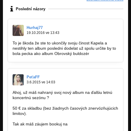
Poslední názory
Hurhaj77
19.10.2016 ve 13:43
To je škoda že ste to ukončily svoju činost Kapela a
nestihly ten album posledni dodelat už spolu určite by to
bola pecka ako album Obrovský buldozér
PeťaFF
3.6.2015 ve 14:03
Ahoj, už máš nahraný svoj nový album na ďalšiu letnú
koncertnú sezónu ?
50 € za skladbu (bez žiadnych časových znervózňujúcich
limitov).
Tak ak máš záujem bookuj na
famousfactory.manager@gmail.com