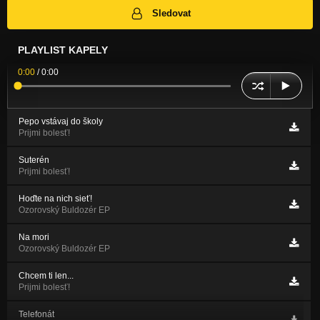
Sledovat
PLAYLIST KAPELY
0:00
/
0:00
Pepo vstávaj do školy
Prijmi bolesť!
Suterén
Prijmi bolesť!
Hoďte na nich sieť!
Ozorovský Buldozér EP
Na mori
Ozorovský Buldozér EP
Chcem ti len...
Prijmi bolesť!
Telefonát