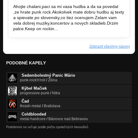
Ahojte chalani,paci sa mi vasa hudba a da sa povedat
,ze hrate punk rock.Akokolvek mate dobru hudbu aj texty
a spievate po slovensky,co tiez ocenujem.Zelam vam
vela dobrej muziky,koncertov a novych skladieb.Drzim
palce.Keep on rockin...
Zobrazit všechny názory
PODOBNÉ KAPELY
Sedembolestný Panic Mário
punk-rock'n'roll
/
Žilina
Kýbel Mačiek
progressive-punk
/
Nitra
Čad
thrash-metal
/
Bratislava
Coldblooded
metal-hardcore
/
Bánovce nad Bebravou
Podobnost se určuje podle počtu společných fanoušků.