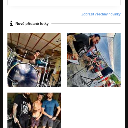
Punkoví zradci (naživo)
ULTIMATÍVNE BARANIDLO
Zobrazit všechny novinky
Jano Férenci (naživo)
Nově přidané fotky
ULTIMATÍVNE BARANIDLO
Vagabund (naživo)
ULTIMATÍVNE BARANIDLO
Prútivý prútky prút (naživo)
ULTIMATÍVNE BARANIDLO
Keď kapely dospievajú (naživo)
ULTIMATÍVNE BARANIDLO
Rozhovor v relácii VZDOR (26.4.2013)
Nezařazeno
Suterén
Mladí a pochabí
Pepo vstávaj do školy
Mladí a pochabí
Friendzóna