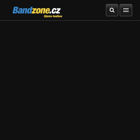
Bandzone.cz
žijeme hudbou