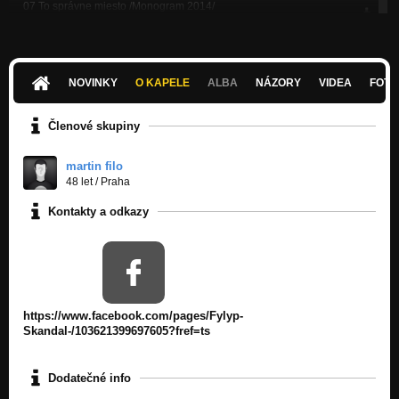
07 To správne miesto /Monogram 2014/
Nezařazeno
08 Monogram /Monogram 2014/
Nezařazeno
NOVINKY
O KAPELE
ALBA
NÁZORY
VIDEA
FOTK
09 Tak akurát /Monogram 2014/
Nezařazeno
Členové skupiny
10 Si moja láska /Monogram 2014/
Nezařazeno
martin filo
48 let
/
Praha
11 Keď z okna sa dívam /Monogram 2014/
Kontakty a odkazy
Nezařazeno
12 Nepokojné myšlienky /Monogram 2014/
Nezařazeno
13 Lesný duch /Monogram 2014/
Nezařazeno
https://www.facebook.com/pages/Fylyp-
Skandal-/103621399697605?fref=ts
14 Legenda o viere /Monogram 2014/
Nezařazeno
Dodatečné info
Pod Vodou /Demo-Dilema -2002/