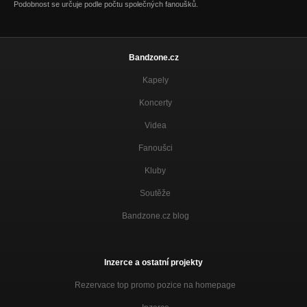
Podobnost se určuje podle počtu společných fanoušků.
Dogs Coat /Demo-Keep Away From Children-1997/
Nezařazeno
Grain /Demo-Keep Away From Children-1997/
Bandzone.cz
Nezařazeno
Kapely
Malá Ryba /Demo-Krysa-1999/
Koncerty
Nezařazeno
Videa
Nezabudnem!!! /Demo-Dilema -2002/
Nezařazeno
Fanoušci
Tomu ver! /Zlý vtip 2004/
Kluby
Nezařazeno
Soutěže
Bandzone.cz blog
Inzerce a ostatní projekty
Rezervace top promo pozice na homepage