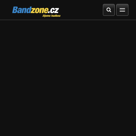
Bandzone.cz
žijeme hudbou