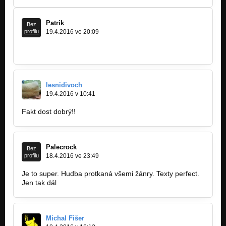
Patrik
Bez
profilu
19.4.2016 ve 20:09
držim vam palce:) dobre je to:)
lesnidivoch
19.4.2016 v 10:41
Fakt dost dobrý!!
Palecrock
Bez
profilu
18.4.2016 ve 23:49
Je to super. Hudba protkaná všemi žánry. Texty perfect.
Jen tak dál
Michal Fišer