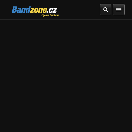
Bandzone.cz
žijeme hudbou