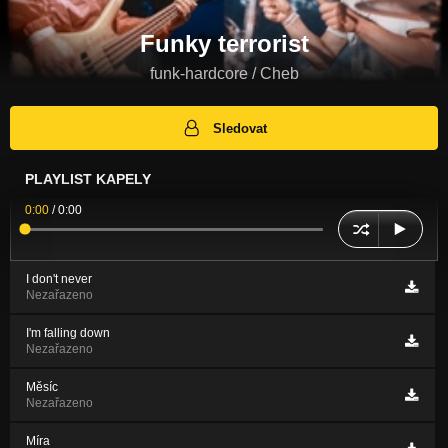
Funky terrorist
funk-hardcore / Cheb
Sledovat
PLAYLIST KAPELY
0:00
/
0:00
I don't never
Nezařazeno
I'm falling down
Nezařazeno
Měsíc
Nezařazeno
Míra