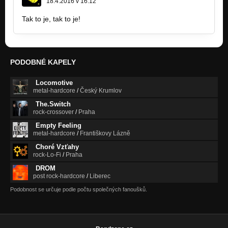
18.4.2016 v 16:12
Tak to je, tak to je!
PODOBNÉ KAPELY
Locomotive
metal-hardcore
/
Český Krumlov
The.Switch
rock-crossover
/
Praha
Empty Feeling
metal-hardcore
/
Františkovy Lázně
Choré Vzťahy
rock-Lo-Fi
/
Praha
DROM
post rock-hardcore
/
Liberec
Podobnost se určuje podle počtu společných fanoušků.