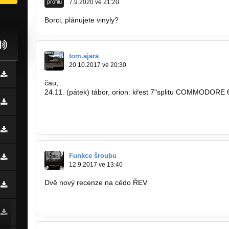
profilu
7.9.2020 ve 21:20
Borci, plánujete vinyly?
tom.ajara
20.10.2017 ve 20:30
čau,
24.11. (pátek) tábor, orion: křest 7"splitu COMMODOR
https://rost666.bandcamp.com/
http://bandzone.cz/thalidomide
http://bandzone.cz/commodore64
Funkce šroubu
12.9.2017 ve 13:40
Dvě nový recenze na cédo ŘEV
http://www.fobiazine.net/article/10336…
http://musicgate.cz/clanek/rev-tot…