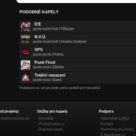
PODOBNÉ KAPELY
E!E
punk-rock'n'roll
/
Příbram
N.V.Ú.
punk-rock'n'roll
/
Hradec Králové
SPS
punk-punk
/
Praha
Punk Floid
punk-rock
/
Zábřeh
Totální nasazení
punk-rock
/
Slaný
Podobnost se určuje podle počtu společných fanoušků.
tní projekty
Služby pro kapely
Podpora
p promo pozice na
Presskity
Nápověda &
FAQ
Prodejhudbu.cz
Kontakt
Doprava kapel
Podmínky používání
O Bandzone.cz