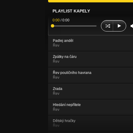
PLAYLIST KAPELY
0:00
/
0:00
Padlej anděl
Řev
Zpátky na čáru
Řev
Řev pouličního havrana
Řev
Zrada
Řev
Hledání nepřítele
Řev
Dětský hračky
Řev