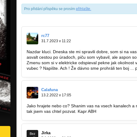
Pro přidání příspěku se prosím
přihlašte
.
rc77
31.7.2023 v 11:22
Nazdar kluci. Dneska ste mi spravili dobre, som si na va
asvalt cestou po úradoch, piču som vybavil, ale aspon so
Zmenu som si v elektricke odspieval pekne jak okolnost vyž
vubec ? Napište. Ach ! Že dávno sme prohráli ten boj ... p
Calafuna
13.2.2022 v 17:05
Jako hrajete nebo co? Shanim vas na vsech kanalech a n
tak jsem vas chtel pozvat. Kapr ABH
Jirka
Bez