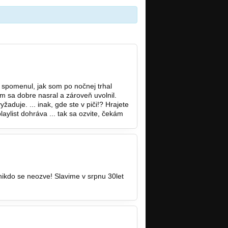
s spomenul, jak som po nočnej trhal
m sa dobre nasral a zároveň uvolnil.
aduje. ... inak, gde ste v piči!? Hrajete
laylist dohráva ... tak sa ozvite, čekám
ikdo se neozve! Slavime v srpnu 30let