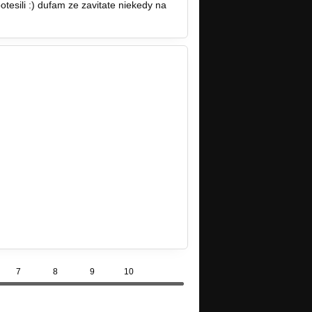
tesili :) dufam ze zavitate niekedy na
7
8
9
10