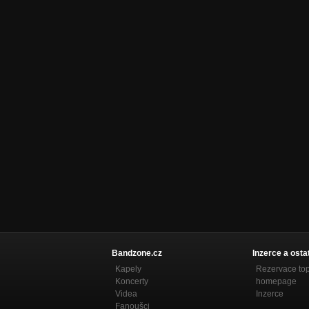
Hra
Divim se divim
Trest
Nepřipadá vám někdy?
Bordel
Nepřipadá vám někdy?
Koncentrák
Nepřipadá vám někdy?
Prciny
Nepřipadá vám někdy?
Před narozením
Nepřipadá vám někdy?
D.N.A.
Bandzone.cz
Inzerce a osta
Nepřipadá vám někdy?
Kapely
Rezervace to
Koncerty
homepage
Síbrťák
Videa
Inzerce
Nepřipadá vám někdy?
Fanoušci