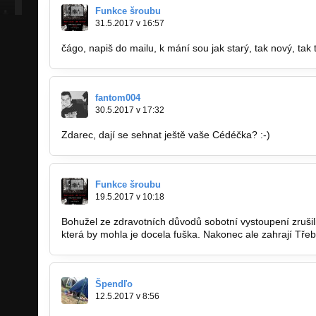
Funkce šroubu
31.5.2017 v 16:57
čágo, napiš do mailu, k mání sou jak starý, tak nový, tak t
fantom004
30.5.2017 v 17:32
Zdarec, dají se sehnat ještě vaše Cédéčka? :-)
Funkce šroubu
19.5.2017 v 10:18
Bohužel ze zdravotních důvodů sobotní vystoupení zruši
která by mohla je docela fuška. Nakonec ale zahrají Třeb
Špendľo
12.5.2017 v 8:56