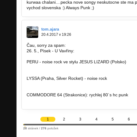
kurwaa chalani....pecka nove songy neskutocne ste ma po
vychod slovenska :) Always Punk ;)
tom.ajara
20.4.2017 v 19:26
Čau, sorry za spam:
26. 5., Písek - U Vavřiny:
PERU - noise rock ve stylu JESUS LIZARD (Polsko)
https://perulbn.bandcamp.com/
LYSSA (Praha, Silver Rocket) - noise rock
www.silver-rocket.org/kapely/lyssa
COMMODORE 64 (Strakonice): rychlej 80´s hc punk
https://commodore-64.bandcamp.com
1
2
3
4
5
6
28
stránek /
276
položek