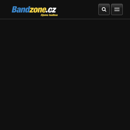
Bandzone.cz
žijeme hudbou