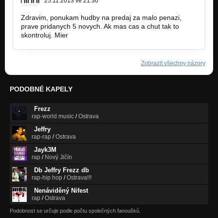
25.11.2013 ve 21:30
Zdravim, ponukam hudby na predaj za malo penazi,
prave pridanych 5 novych. Ak mas cas a chut tak to
skontroluj. Mier
Zobrazit všechny názory
PODOBNÉ KAPELY
Frezz
rap-world music
/
Ostrava
Jeffry
rap-rap
/
Ostrava
Jayk3M
rap
/
Nový Jičín
Db Jeffry Frezz db
rap-hip hop
/
Ostrava!!!
Nenáviděný Nifest
rap
/
Ostrava
Podobnost se určuje podle počtu společných fanoušků.