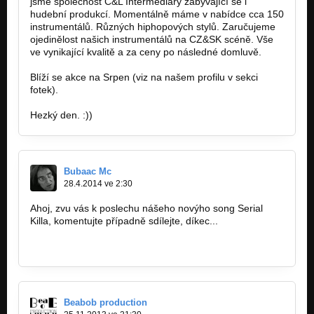
jsme společnost C&L Intermediary zabývající se i
hudební produkcí. Momentálně máme v nabídce cca 150
instrumentálů. Různých hiphopových stylů. Zaručujeme
ojedinělost našich instrumentálů na CZ&SK scéně. Vše
ve vynikající kvalitě a za ceny po následné domluvě.
Blíží se akce na Srpen (viz na našem profilu v sekci
fotek).
Hezký den. :))
Bubaac Mc
28.4.2014 ve 2:30
Ahoj, zvu vás k poslechu nášeho novýho song Serial
Killa, komentujte případně sdílejte, díkec...
https://www.youtube.com/watch?v…
Beabob production