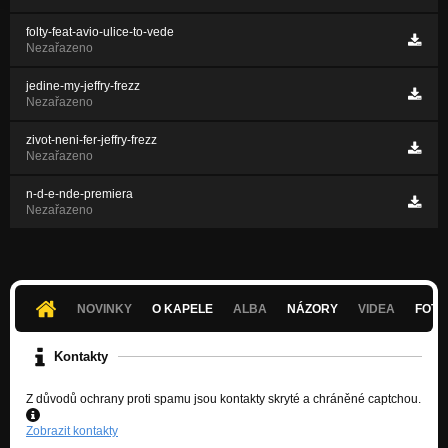
folty-feat-avio-ulice-to-vede
Nezařazeno
jedine-my-jeffry-frezz
Nezařazeno
zivot-neni-fer-jeffry-frezz
Nezařazeno
n-d-e-nde-premiera
Nezařazeno
NOVINKY
O KAPELE
ALBA
NÁZORY
VIDEA
FOTK
Kontakty
Z důvodů ochrany proti spamu jsou kontakty skryté a chráněné captchou.
Zobrazit kontakty