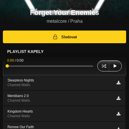
Forget Your Enemies
metalcore / Praha
Sledovat
PLAYLIST KAPELY
0:00
/
0:00
Sleepless Nights
Charred Walls
Meridians 2.0
Charred Walls
Kingdom Hearts
Charred Walls
Renew Our Faith