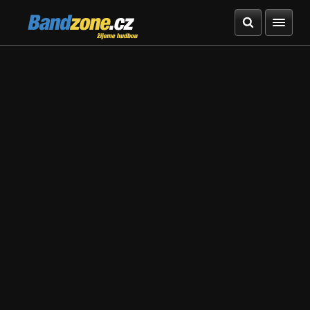
Bandzone.cz
žijeme hudbou