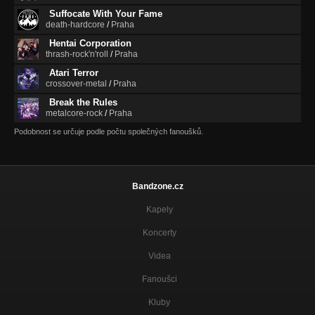
Suffocate With Your Fame
death-hardcore
/
Praha
Hentai Corporation
thrash-rock'n'roll
/
Praha
Atari Terror
crossover-metal
/
Praha
Break the Rules
metalcore-rock
/
Praha
Podobnost se určuje podle počtu společných fanoušků.
Bandzone.cz
Kapely
Koncerty
Videa
Fanoušci
Kluby