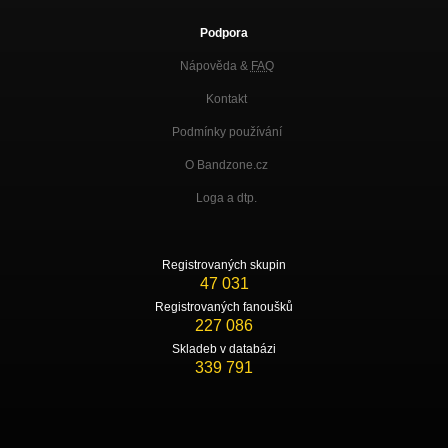
Podpora
Nápověda &
FAQ
Kontakt
Podmínky používání
O Bandzone.cz
Loga a dtp.
Registrovaných skupin
47 031
Registrovaných fanoušků
227 086
Skladeb v databázi
339 791