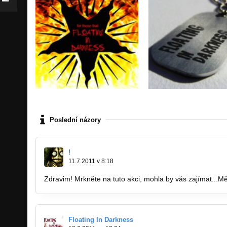
Poslední názory
!
11.7.2011 v 8:18
Zdravim! Mrkněte na tuto akci, mohla by vás zajímat...Měj
Floating In Darkness