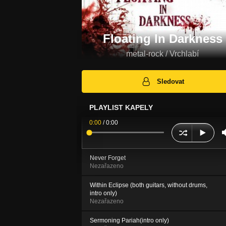
Floating In Darkness
metal-rock / Vrchlabí
Sledovat
PLAYLIST KAPELY
0:00
/
0:00
Never Forget
Nezařazeno
Within Eclipse (both guitars, without drums,
intro only)
Nezařazeno
Sermoning Pariah(intro only)