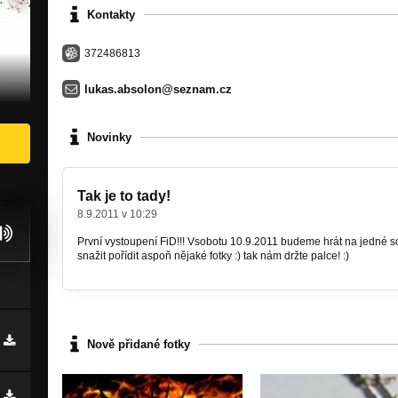
Kontakty
372486813
lukas.absolon@seznam.cz
Novinky
Tak je to tady!
8.9.2011 v 10:29
První vystoupení FiD!!! Vsobotu 10.9.2011 budeme hrát na jedné 
snažit pořídit aspoň nějaké fotky :) tak nám držte palce! :)
Nově přidané fotky