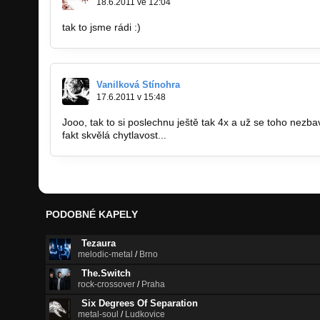
18.6.2011 ve 12:04
tak to jsme rádi :)
Vanilková Stínohra
17.6.2011 v 15:48
Jooo, tak to si poslechnu ještě tak 4x a už se toho nezba
fakt skvělá chytlavost...
PODOBNÉ KAPELY
Tezaura
melodic-metal
/
Brno
The.Switch
rock-crossover
/
Praha
Six Degrees Of Separation
metal-soul
/
Ludkovice