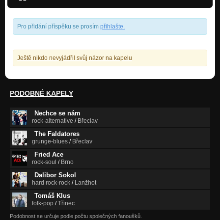
Pro přidání příspěku se prosím
přihlašte
.
Ještě nikdo nevyjádřil svůj názor na kapelu
PODOBNÉ KAPELY
Nechce se nám
rock-alternative
/
Břeclav
The Faldatores
grunge-blues
/
Břeclav
Fried Ace
rock-soul
/
Brno
Dalibor Sokol
hard rock-rock
/
Lanžhot
Tomáš Klus
folk-pop
/
Třinec
Podobnost se určuje podle počtu společných fanoušků.