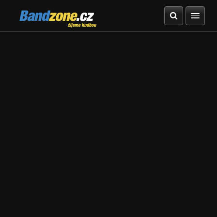
Bandzone.cz
žijeme hudbou