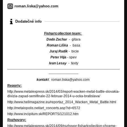
roman.liska@yahoo.com
Whisper in Terror
In Oil
Dodatečné info
Best Solutions
In Oil
Fishartcollection team:
Dodo Zachar
-
gitara
The Little Match Girl: Part I
In Oil
Roman Liška
- basa
Juraj Rudík
-
bicie
The Little Match Girl: Part II
Peter Hija
- spev
In Oil
Ivan Lesay
- texty
---------------------------------------------------------------------------------------------------
Pressed to the Wall
--------------------------
In Oil
kontakt
: roman.liska@yahoo.com
Poisonous Nicole
Reporty:
In Oil
http://www.metalexpress.sk/2014/03/report-wacken-metal-battle-slovakia-
divizia-zapad-semifinale-22-februar-2014-u-ocka-bratislava/
http://www.hellmagazine.eu/reportaz_2014_Wacken_Metal_Battle.html
http://metalopolis.net/art_concerts.asp?id=6572
http://www.incipitum.sk/REPORTS/121012.htm
Rozhovory:
http://www.metalexpress.sk/2014/09/rozhovor-fishartcollection-chceme-