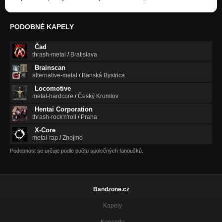
PODOBNÉ KAPELY
Čad
thrash-metal
/
Bratislava
Brainscan
alternative-metal
/
Banská Bystrica
Locomotive
metal-hardcore
/
Český Krumlov
Hentai Corporation
thrash-rock'n'roll
/
Praha
X-Core
metal-rap
/
Znojmo
Podobnost se určuje podle počtu společných fanoušků.
Bandzone.cz
Kapely
Koncerty