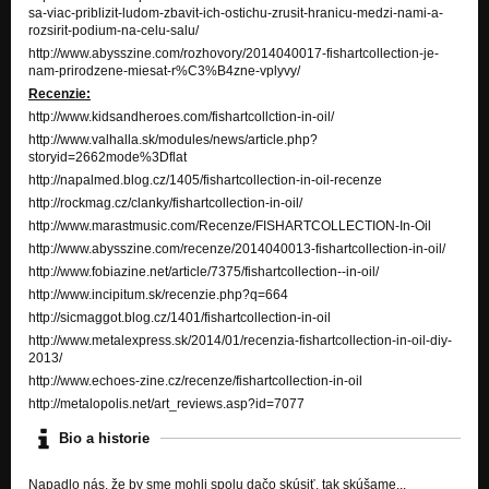
sa-viac-priblizit-ludom-zbavit-ich-ostichu-zrusit-hranicu-medzi-nami-a-
rozsirit-podium-na-celu-salu/
http://www.abysszine.com/rozhovory/2014040017-fishartcollection-je-
nam-prirodzene-miesat-r%C3%B4zne-vplyvy/
Recenzie:
http://www.kidsandheroes.com/fishartcollction-in-oil/
http://www.valhalla.sk/modules/news/article.php?
storyid=2662mode%3Dflat
http://napalmed.blog.cz/1405/fishartcollection-in-oil-recenze
http://rockmag.cz/clanky/fishartcollection-in-oil/
http://www.marastmusic.com/Recenze/FISHARTCOLLECTION-In-Oil
http://www.abysszine.com/recenze/2014040013-fishartcollection-in-oil/
http://www.fobiazine.net/article/7375/fishartcollection--in-oil/
http://www.incipitum.sk/recenzie.php?q=664
http://sicmaggot.blog.cz/1401/fishartcollection-in-oil
http://www.metalexpress.sk/2014/01/recenzia-fishartcollection-in-oil-diy-
2013/
http://www.echoes-zine.cz/recenze/fishartcollection-in-oil
http://metalopolis.net/art_reviews.asp?id=7077
Bio a historie
Napadlo nás, že by sme mohli spolu dačo skúsiť, tak skúšame...