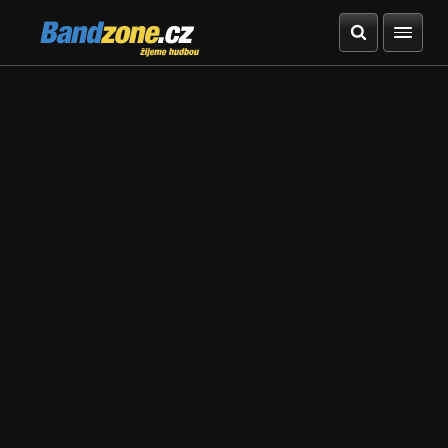
Bandzone.cz
žijeme hudbou