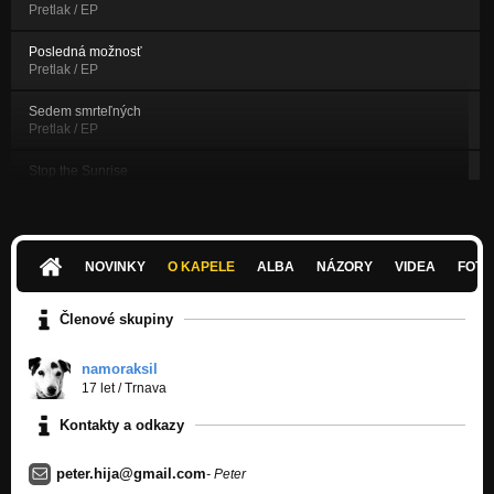
Pretlak / EP
Posledná možnosť
Pretlak / EP
Sedem smrteľných
Pretlak / EP
Stop the Sunrise
In Oil
Swan Song
In Oil
NOVINKY
O KAPELE
ALBA
NÁZORY
VIDEA
FOTK
Follow
In Oil
Členové skupiny
Summer Deceives
In Oil
namoraksil
17 let
/
Trnava
Dancer on the Rocks
Kontakty a odkazy
In Oil
Hangover of Life
peter.hija@gmail.com
- Peter
In Oil