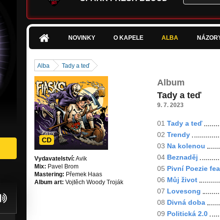
NOVINKY
O KAPELE
ALBA
NÁZOR
Alba
Tady a teď
Album
Tady a teď
9. 7. 2023
01
Tady a teď
02
Trendy
CD
03
Na kolenou
04
Beznaděj
Vydavatelství:
Avik
Mix:
Pavel Brom
05
Pivní Poezie fea
Mastering:
Přemek Haas
06
Můj život
Album art:
Vojtěch Woody Troják
07
Lovesong
08
Divná doba
09
Politická 2.0