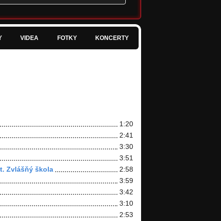
Y
VIDEA
FOTKY
KONCERTY
1:20
2:41
3:30
3:51
t. Zvlášňý škola
2:58
3:59
3:42
3:10
2:53