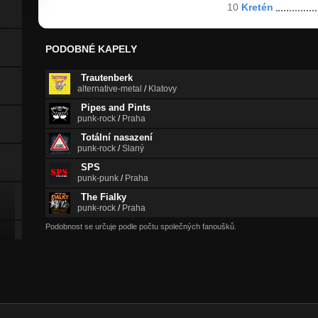
10
Kretén
PODOBNÉ KAPELY
Trautenberk
alternative-metal
/
Klatovy
Pipes and Pints
punk-rock
/
Praha
Totální nasazení
punk-rock
/
Slaný
SPS
punk-punk
/
Praha
The Fialky
punk-rock
/
Praha
Podobnost se určuje podle počtu společných fanoušků.