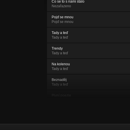
Co se to s námi stalo
Nezařazeno
Pojď se mnou
Pojď se mnou
Tady a teď
Tady a teď
Trendy
Tady a teď
Na kolenou
Tady a teď
Beznaděj
Tady a teď
Pivní poezie
Tady a teď
Můj život
Tady a teď
Lovesong