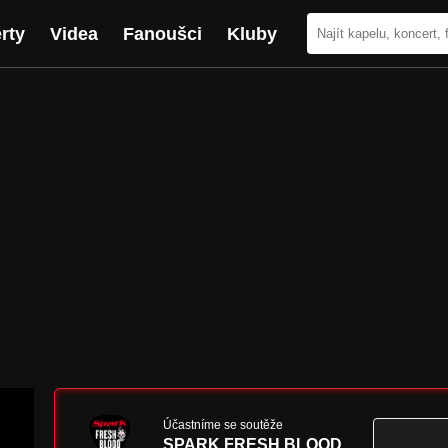
rty
Videa
Fanoušci
Kluby
Účastníme se soutěže
SPARK FRESH BLOOD