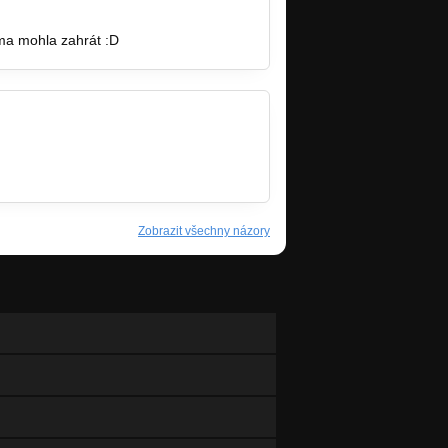
váma mohla zahrát :D
Zobrazit všechny názory