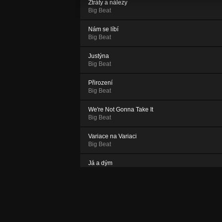
Ztráty a nálezy
Big Beat
Nám se líbí
Big Beat
Justýna
Big Beat
Přirození
Big Beat
We're Not Gonna Take It
Big Beat
Variace na Variaci
Big Beat
Já a dým
Big Beat
Vlakem na Kolín
Big Beat
Tearoom