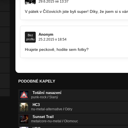
29.6.2015 ve 13:37
V pátek v Číčovicích jste byli super! Díky, že jsem si s 
Anonym
Bez
profilu
25.2.2015 v 18:54
Hrajete peckově, hodite sem fotky?
PODOBNÉ KAPELY
Totální nasazení
punk-rock
/
Slaný
HC3
nu-metal-alternative
/
Odry
Sunset Trail
metalcore-nu-metal
/
Olomouc