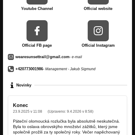
Serpents EP
Youtube Channel
Official website
Underneath the Sun
Serpents EP
Seconds of Life
Serpents EP
Official FB page
Official Instagram
One Life - One Shot (Single 2014)
One Life - One Shot (single)
wearesunsettrail@gmail.com
- e-mail
Promises
Revealing...
+420773001986
- Management - Jakub Sigmund
Novinky
Konec
23.9.2025 v 11:08
(Upraveno:
9.4.2026 v 8:58
)
Páteční olomoucká rozlučka byla absolutně neskutečná.
Byla to oslava obrovskýho množství zážitků, který jsme
společně prožili za ty společný roky. Večer napěchovaný