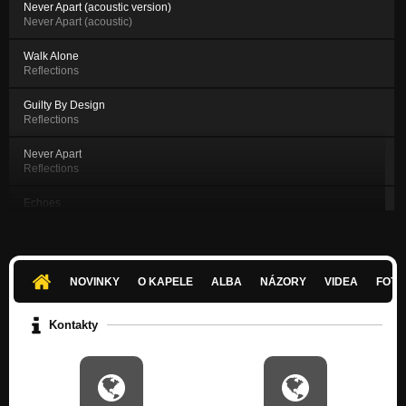
Never Apart (acoustic version)
Never Apart (acoustic)
Walk Alone
Reflections
Guilty By Design
Reflections
Never Apart
Reflections
Echoes
Reflections
Out Of Time
Reflections
NOVINKY
O KAPELE
ALBA
NÁZORY
VIDEA
FOTK
In Peace
Reflections
Kontakty
Serpent In Me
Serpents EP
All Alone