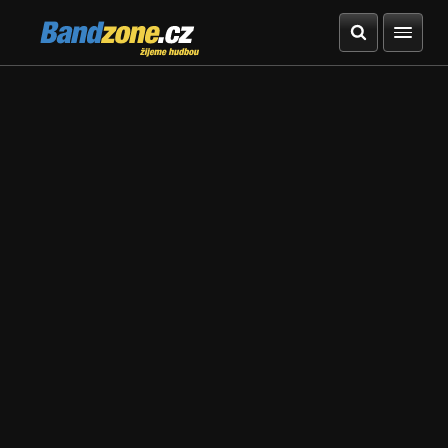
Bandzone.cz
žijeme hudbou