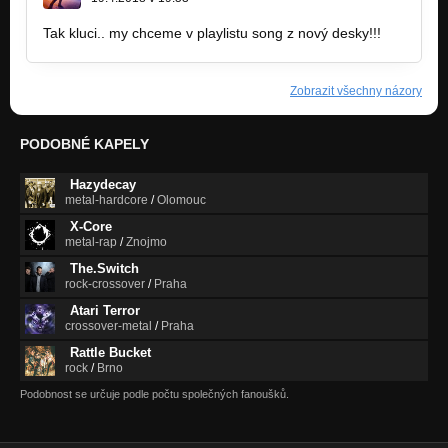
Tak kluci.. my chceme v playlistu song z nový desky!!!
Zobrazit všechny názory
PODOBNÉ KAPELY
Hazydecay
metal-hardcore
/
Olomouc
X-Core
metal-rap
/
Znojmo
The.Switch
rock-crossover
/
Praha
Atari Terror
crossover-metal
/
Praha
Rattle Bucket
rock
/
Brno
Podobnost se určuje podle počtu společných fanoušků.