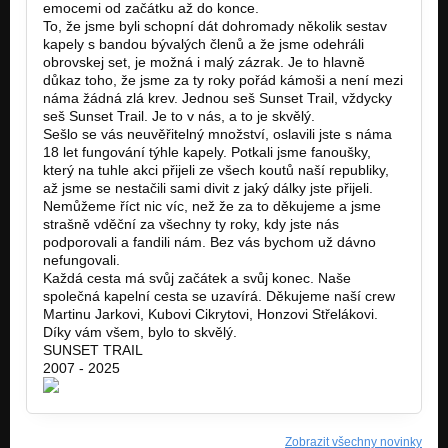
emocemi od začátku až do konce.
To, že jsme byli schopní dát dohromady několik sestav
kapely s bandou bývalých členů a že jsme odehráli
obrovskej set, je možná i malý zázrak. Je to hlavně
důkaz toho, že jsme za ty roky pořád kámoši a není mezi
náma žádná zlá krev. Jednou seš Sunset Trail, vždycky
seš Sunset Trail. Je to v nás, a to je skvělý.
Sešlo se vás neuvěřitelný množství, oslavili jste s náma
18 let fungování týhle kapely. Potkali jsme fanoušky,
který na tuhle akci přijeli ze všech koutů naší republiky,
až jsme se nestačili sami divit z jaký dálky jste přijeli.
Nemůžeme říct nic víc, než že za to děkujeme a jsme
strašně vděční za všechny ty roky, kdy jste nás
podporovali a fandili nám. Bez vás bychom už dávno
nefungovali.
Každá cesta má svůj začátek a svůj konec. Naše
společná kapelní cesta se uzavírá. Děkujeme naší crew
Martinu Jarkovi, Kubovi Cikrytovi, Honzovi Střelákovi.
Díky vám všem, bylo to skvělý.
SUNSET TRAIL
2007 - 2025
Zobrazit všechny novinky