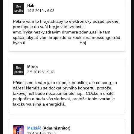
Hab
Bez
profilu
19.5.2019 v 6:08
Pěkně vám to hraje.chlapy to elektronicky pozadí,pěkně
prostupuje do vaší hry,je v té tvrdosti i
emo,liryka,hezky,zdravím drumera zdenu,asi je tam
spáča,taky ať vám hraje.zdeno koukni na messenger.rád
bych ti
call.Stana.Hab@seznam.cz
Hoj
Mirda
Bez
profilu
2.5.2019 v 19:18
Přišel jsem k vám jako slepej k houslím, ale co song, to
nářez! Nemůžu se dočkat prvního koncertu, protože
takovej hell bude nezapomenutelnej... CDčkem určitě
podpořim a budu vás sledovat, protože tahle tvorba je
fakt kurva silná a energická.
Majkláč
(Administrátor)
19.4.2018 v 19:53