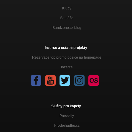
Kluby
Fénix - Z města cesta
Nezařazeno
Soutěže
Fénix - Doktor alkohol
Bandzone.cz blog
Nezařazeno
Fénix - Peklo
Nezařazeno
Inzerce a ostatní projekty
Fénix - Válka
Rezervace top promo pozice na homepage
Nezařazeno
Inzerce
Fénix - Svět je zlej
Nezařazeno
Služby pro kapely
Presskity
Prodejhudbu.cz