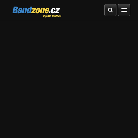
Bandzone.cz
žijeme hudbou