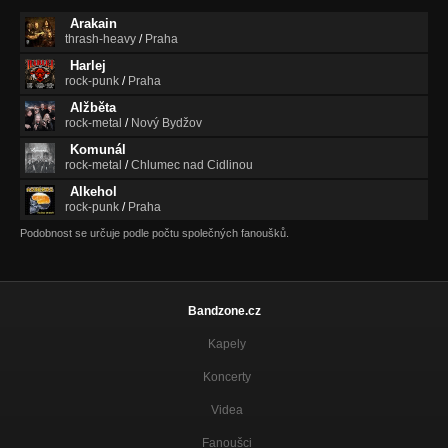
Nezařazeno
Arakain
thrash-heavy
/
Praha
Fénix -Holka v kůži
Nezařazeno
Harlej
rock-punk
/
Praha
Fénix - Sebefil
Alžběta
Nezařazeno
rock-metal
/
Nový Bydžov
Komunál
Fénix - Jaká jsi
rock-metal
/
Chlumec nad Cidlinou
Nezařazeno
Alkehol
rock-punk
/
Praha
Fénix - Pošetilost mocných
Nezařazeno
Podobnost se určuje podle počtu společných fanoušků.
Fénix - Mě nedostanou
Nezařazeno
Bandzone.cz
Fénix - Vstávej a pojď
Nezařazeno
Kapely
Fénix - Na Vlachovce
Koncerty
Nezařazeno
Videa
Fénix - Láska až za hrob
Nezařazeno
Fanoušci