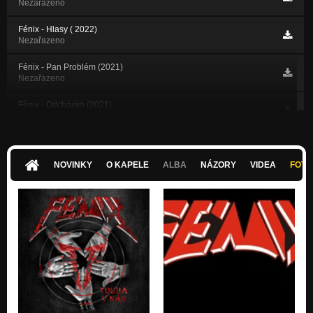
Nezařazeno
Fénix - Hlasy ( 2022)
Nezařazeno
Fénix - Pan Problém (2021)
Nezařazeno
Fénix - Odcházím (2021)
Nezařazeno
Fénix - Chaos vládne (2021)
Nezařazeno
NOVINKY
O KAPELE
ALBA
NÁZORY
VIDEA
FOTK
Fénix - Děkuju bohu (2020)
Nezařazeno
Fénix - Touha v nás (2020)
Nezařazeno
Fénix - Ať vzpomínky nezestárnou (2018)
Nezařazeno
Fénix - Bohém (2017)
Nezařazeno