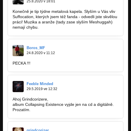
25.8.2020 v 18:01
FEEBLE MINDED - Entrails On The Wall (CD 2009)
Konečně je tip týdne metalová kapela. Slyším u Vás vliv
Pernicious Intergrowth
Suffocation, kterých jsem též fanda - odvedli jste skvělou
práci! Muzika a aranže (tady zase slyším Meshuggah)
FEEBLE MINDED - Recycling Despair(CD 2009)
nemají chybu.
Pernicious Intergrowth
FEEBLE MINDED - Three Walls Maze (CD 2009)
Pernicious Intergrowth
Boros_MF
24.8.2020 v 11:12
FEEBLE MINDED - Blood Eye Barrier (audio from DVD 2006)
Nezařazeno
PECKA !!!
FEEBLE MINDED - Murderers Of Psychic (CD 2003)
My Anorexia
Feeble Minded
FEEBLE MINDED - Screaming Plastic Peats (CD 2003)
29.5.2019 ve 12:32
My Anorexia
Ahoj Grindcorizere,
FEEBLE MINDED - Natural Violence (CD Promo 2002)
album Collapsing Existence vyjde jen na cd a digitálně.
Nezařazeno
Prozatím.
FEEBLE MINDED - History (CD 2001)
Nezařazeno
grindcorizer