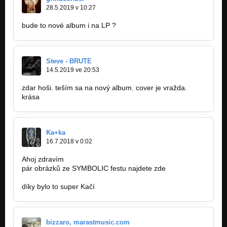
FEEBLE MINDED - The Tommyknockers (CD CML-5 Promo
28.5.2019 v 10:27
2000)
Nezařazeno
bude to nové album i na LP ?
FEEBLE MINDED - Fest Of Blood (Demo 1999)
Nezařazeno
Steve - BRUTE
14.5.2019 ve 20:53
zdar hoši. teším sa na nový album. cover je vražda.
krása
Ka+ka
16.7.2018 v 0:02
Ahoj zdravím
pár obrázků ze SYMBOLIC festu najdete zde
www.kkaaccaa.rajce.net
díky bylo to super Kačí
bizzaro, marastmusic.com