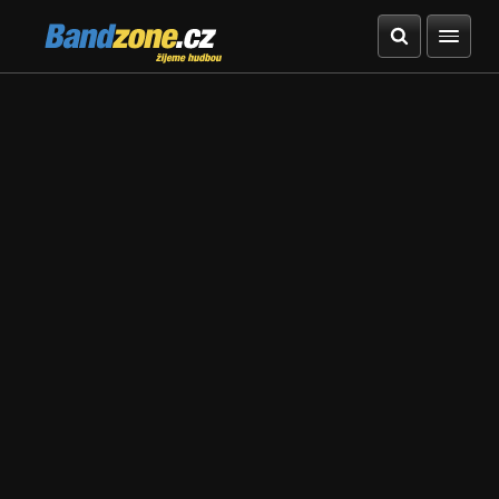
Bandzone.cz
žijeme hudbou