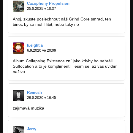
The perfect suicidal act
Cacophony Propulsion
25.8.2025 v 18:37
Emotionless
The perfect suicidal act
Ahoj, zkuste poslechnout náš Grind Core smrad, ten
binec by se mohl líbit, nebo taky ne
FEEBLE MINDED - Atheistical Bohemia (CD 2015)
The perfect suicidal act
k.eight.a
FEEBLE MINDED - Refusing the Future (CD 2015)
6.9.2020 ve 20:09
The perfect suicidal act
Album Collapsing Existence zní jako kdyby ho nahráli
FEEBLE MINDED - Hell at 5 a.m. (CD 2015)
Suffocation a to je kompliment! Těším se, až vás uvidím
The perfect suicidal act
naživo.
Screaming and Bleeding
The perfect suicidal act
Remesh
God´s Body
29.8.2020 v 16:45
The perfect suicidal act
zajímavá muzika
Isolation in the crowd
The perfect suicidal act
FEEBLE MINDED - Cerebrasthenia (CD 2009)
Jerry
Pernicious Intergrowth