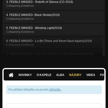
3. FEEBLE MINDED - Rebirth of Silence (CD 2019)
Collapsing Existence
4. FEEBLE MINDED- Black Strobe(2019)
Collapsing Existence
5. FEEBLE MINDED - Blinding Light(2019)
Collapsing Existence
6. FEEBLE MINDED - Lo-Bit (There and Never Back Again)(2019)
Collapsing Existence
7. FEEBLE MINDED - The End Of The Soul That Never Was(2019)
Collapsing Existence
8. FEEBLE MINDED - The Infinite Silence(2019)
Collapsing Existence
NOVINKY
O KAPELE
ALBA
NÁZORY
VIDEA
FOTK
9. FEEBLE MINDED - The Extinction Of The Soul(2019)
Collapsing Existence
Pro přidání příspěku se prosím
přihlašte
.
10. FEEBLE MINDED - Suicidal Bohemia(2019)
Collapsing Existence
FEEBLE MINDED - The pain is fascinating (CD 2015)