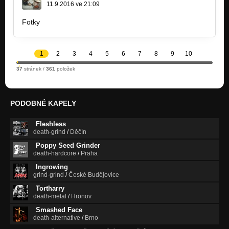
11.9.2016 ve 21:09
Fotky
www.marastmusic.com/Galerie/Diabolical…
1
2
3
4
5
6
7
8
9
10
37
stránek /
361
položek
PODOBNÉ KAPELY
Fleshless
death-grind
/
Děčín
Poppy Seed Grinder
death-hardcore
/
Praha
Ingrowing
grind-grind
/
České Budějovice
Tortharry
death-metal
/
Hronov
Smashed Face
death-alternative
/
Brno