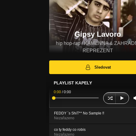
Gipsy Lavoro
hip hop-rap / KAMENNA & ZAHRAD
REPREZENT
Sledovat
PLAYLIST KAPELY
0:00
/
0:00
FEDDY ´s ShiT** No Sample !!
Nezařazeno
co ty feddy co robis
Nezařazeno