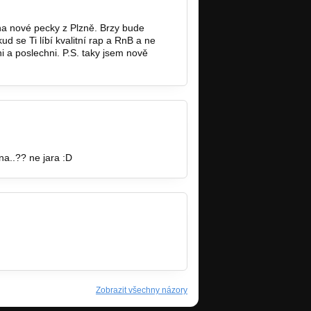
na nové pecky z Plzně. Brzy bude
d se Ti líbí kvalitní rap a RnB a ne
i a poslechni. P.S. taky jsem nově
om/pages/Majk…
a..?? ne jara :D
Zobrazit všechny názory