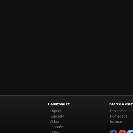
uzz
Nezařazeno
Bandzone.cz
Inzerce a osta
Kapely
Rezervace to
Koncerty
homepage
Videa
Inzerce
Fanoušci
Kluby