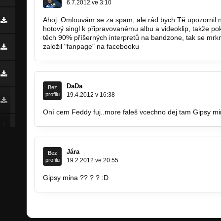
6.7.2012 ve 3:10
Ahoj. Omlouvám se za spam, ale rád bych Tě upozornil 
hotový singl k připravovanému albu a videoklip, takže poku
těch 90% příšerných interpretů na bandzone, tak se mrkn
založil "fanpage" na facebooku
https://www.facebook.c
DaDa
Bez
profilu
19.4.2012 v 16:38
Oní cem Feddy fuj..more faleš vcechno dej tam Gipsy min
Jára
Bez
profilu
19.2.2012 ve 20:55
Gipsy mina ?? ? ? :D