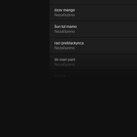
dzav mange
Nezařazeno
šun tut mamo
Nezařazeno
raci preblackynca
Nezařazeno
de man pani
Nezařazeno
mrazik
Nezařazeno
raca nasovav
Nezařazeno
směs
Nezařazeno
čaje pal tut phyrav
Nezařazeno