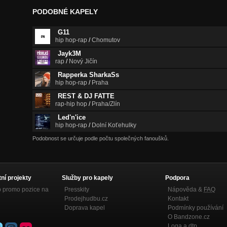
PODOBNÉ KAPELY
G11
hip hop-rap
/
Chomutov
Jayk3M
rap
/
Nový Jičín
Rapperka SharkaSs
hip hop-rap
/
Praha
REST & DJ FATTE
rap-hip hop
/
Praha/Zlín
Led'n'ice
hip hop-rap
/
Dolní Koťehulky
Podobnost se určuje podle počtu společných fanoušků.
tní projekty
Služby pro kapely
Podpora
p promo pozice na
Presskity
Nápověda &
FAQ
Prodejhudbu.cz
Kontakt
Doprava kapel
Podmínky používání
O Bandzone.cz
Loga a dtp.