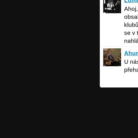
Lum
Ahoj,
obsah
klubů
se v 
nahlá
Ahumad
Ahu
U nás
přeh