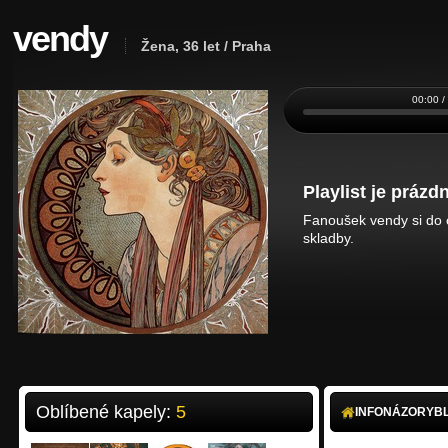
vendy
Žena, 36 let / Praha
00:00 /
Playlist je prázdn
Fanoušek vendy si do o
skladby.
Oblíbené kapely:
5
INFO
NÁZORY
B