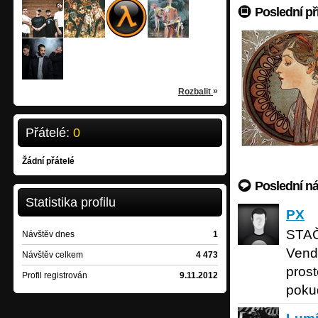
Skywalker
Rattle Bucket
Crystal Kidz
WWW Neurobeat
Poslední př
post hardcore
rock
/
/
Praha
Brno
heavy-rap
/
experimental-electronica
Praha - Butovice
/
Prah
The.Switch
rock-crossover
/
Praha
»
Rozbalit
Přátelé:
0
Žádní přátelé
Poslední n
Statistika profilu
PX
43 let
PX
STAČ
Návštěv dnes
1
Vend
Návštěv celkem
4 473
pros
Profil registrován
9.11.2012
pokud
Lumík
Sv