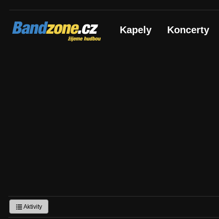
Bandzone.cz
Kapely
Koncerty
žijeme hudbou
Aktivity