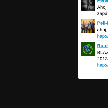
Pete
Ahoj
zapá
Pell-Mel
Pell-
ahoj,
http:
Ruun
Do
Ruu
BLAZ
2013,
http