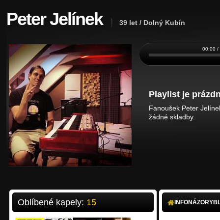
Peter Jelínek
39 let / Dolný Kubín
00:00 /
Playlist je prázdn
Fanoušek Peter Jelínek
žádné skladby.
Oblíbené kapely:
15
INFO
NÁZORY
B