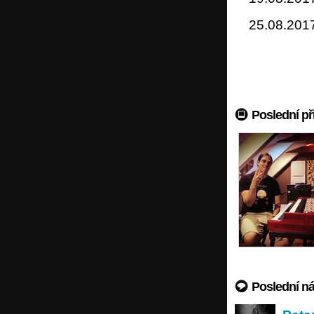
25.08.201
Poslední př
Poslední n
Peter K