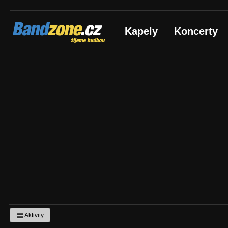
Bandzone.cz
Kapely
Koncerty
žijeme hudbou
Aktivity