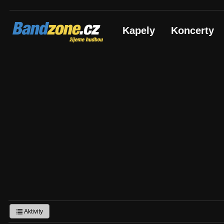
Bandzone.cz
Kapely
Koncerty
žijeme hudbou
Aktivity