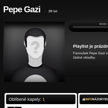
Pepe Gazi
39 let
00:00 /
Playlist je prázdn
Fanoušek Pepe Gazi si 
žádné skladby.
Oblíbené kapely:
1
INFO
NÁZORY
B