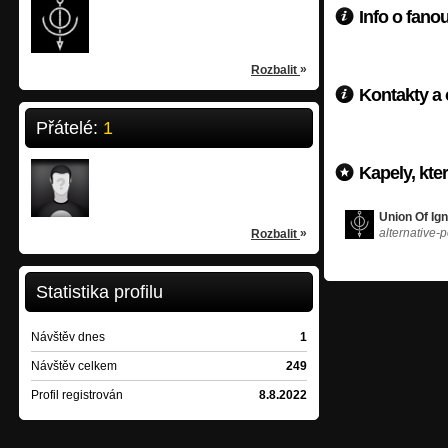
Union Of Ignorance
Info o fano
alternative-post rock
/
Košice
»
Rozbalit
Kontakty a
Přátelé:
1
Tomáš Lipták
Kapely, kte
23 let
/
Mokrance
Union Of Ig
»
alternative-p
Rozbalit
Statistika profilu
Návštěv dnes
1
Návštěv celkem
249
Profil registrován
8.8.2022