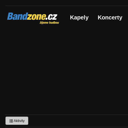
Bandzone.cz
Kapely
Koncerty
žijeme hudbou
Aktivity