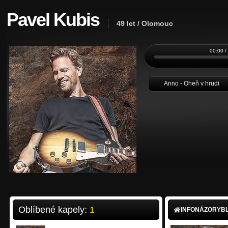
Pavel Kubis
49 let / Olomouc
00:00 /
Anno - Oheň v hrudi
Oblíbené kapely:
1
INFO
NÁZORY
B