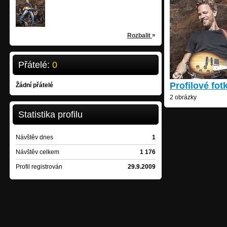
Anno
alternative-rock
/
Olomouc
»
Rozbalit
Přátelé:
0
Profilové fot
Žádní přátelé
2 obrázky
Statistika profilu
Návštěv dnes
1
Návštěv celkem
1 176
Profil registrován
29.9.2009