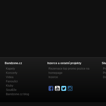
Bandzone.cz
Inzerce a ostatní projekty
Slu
Kapely
Rezervace top promo pozice na
Pr
Koncerty
homepage
Pr
Videa
Inzerce
Do
Fanoušci
Kluby
Soutěže
Bandzone.cz blog