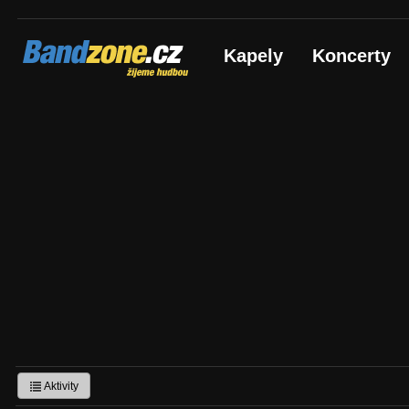
Bandzone.cz
Kapely
Koncerty
žijeme hudbou
Aktivity