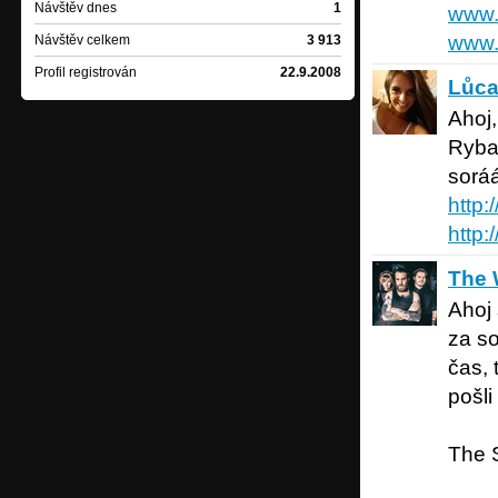
Návštěv dnes
1
www.
www.
Návštěv celkem
3 913
Profil registrován
22.9.2008
Lůca
Pra
Lůc
Ahoj,
Ryba 
soráá
http
http
The Wil
The 
Ahoj 
za so
čas, 
pošl
The 