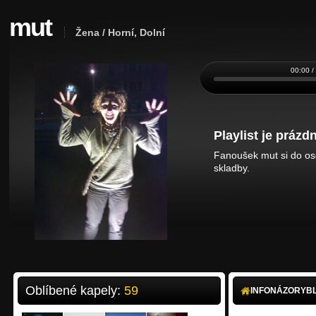
mut
Žena / Horní, Dolní
00:00 /
Playlist je prázdn
Fanoušek mut si do oso
skladby.
Oblíbené kapely:
59
INFO
NÁZORY
B