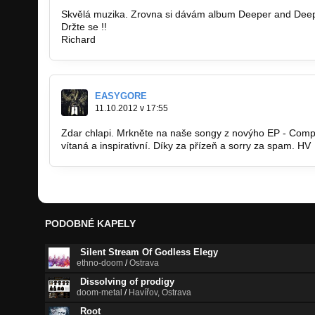
Skvělá muzika. Zrovna si dávám album Deeper and Deepe
Držte se !!
Richard
EASYGORE
11.10.2012 v 17:55
Zdar chlapi. Mrkněte na naše songy z novýho EP - Compit
vítaná a inspirativní. Díky za přízeň a sorry za spam. HV
PODOBNÉ KAPELY
Silent Stream Of Godless Elegy
ethno-doom
/
Ostrava
Dissolving of prodigy
doom-metal
/
Havířov, Ostrava
Root