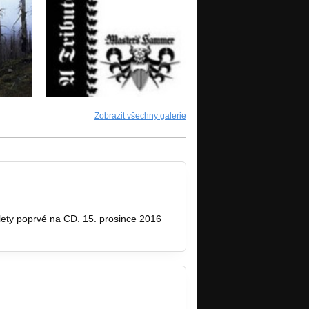
Zobrazit všechny galerie
ty poprvé na CD. 15. prosince 2016
zene…