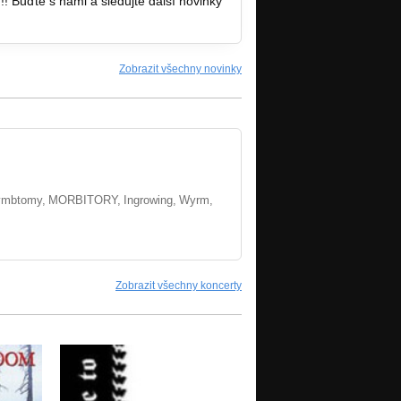
Buďte s námi a sledujte další novinky
Zobrazit všechny novinky
mbtomy,
MORBITORY,
Ingrowing,
Wyrm,
Zobrazit všechny koncerty