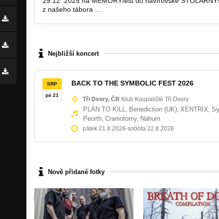
29.12. 2025 na MEMORYfest do havířovské STOLÁRNY!!! 
z našeho tábora …
Nejbližší koncert
BACK TO THE SYMBOLIC FEST 2026
SRP
pá 21
Tři Dvory, ČR
Klub Koupaliště Tři Dvory
PLÁN TO KILL,
Benediction (UK),
XENTRIX,
Sy
Peorth,
Craniotomy,
Nahum
pátek 21.8.2026
-
sobota 22.8.2026
Nově přidané fotky