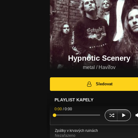
Hypnotic Scenery
metal / Havířov
Sledovat
PLAYLIST KAPELY
0:00
/
0:00
Zpátky v krvavých ruinách
Nezařazeno