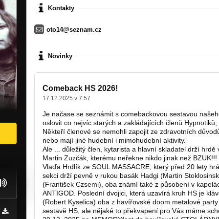
Kontakty
oto14@seznam.cz
Novinky
Comeback HS 2026!
17.12.2025 v 7:57
Je načase se seznámit s comebackovou sestavou našeho 
oslovit co nejvíc starých a zakládajících členů Hypnotiků
Někteří členové se nemohli zapojit ze zdravotních důvodů,
nebo mají jiné hudební i mimohudební aktivity.
Ale ... důležitý člen, kytarista a hlavní skladatel drží hrd
Martin Zuzčák, kterému neřekne nikdo jinak než BZUK!!!
Vlaďa Hrdlík ze SOUL MASSACRE, který před 20 lety hrál
sekci drží pevně v rukou basák Hadgi (Martin Stoklosinski) 
(František Czsemi), oba známí také z působení v kap
ANTIGOD. Poslední dvojici, která uzavírá kruh HS je kláv
(Robert Kyselica) oba z havířovské doom metalové part
sestavě HS, ale nějaké to překvapení pro Vás máme scho