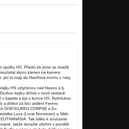
spolku HS. Přesto že jsme se snažili
, nezůstal skoro
kámen na kameni.
 jiní to mají do Havířova trochu z ruky,
ě vlajku HS vztyčenou nad hlavou a tj.
 Druhou kejtru drhne v nové sestavě
 v kapele a byl u konce HS. Rytmickou
a drtikol za bicí artilérii Ferenc
elách DISFIGURED CORPSE a Ex-
esistka Luca (Lucie Nurminen) a Sikki
y EUTHANASIA. Tak toliko k současné
vané, takže doražte všichni v pondělí