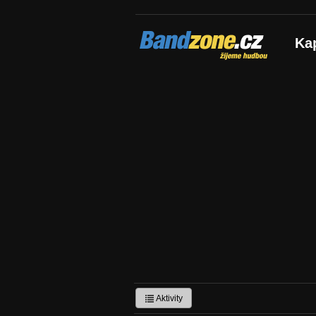
Bandzone.cz
Ka
žijeme hudbou
Aktivity