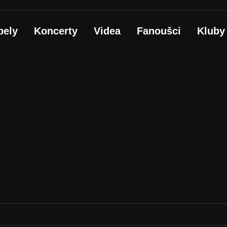
pely
Koncerty
Videa
Fanoušci
Kluby