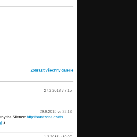
Zobrazit všechny galerie
27.2.2018 v 7:15
29.9.2015 ve 22:13
roy the Silence:
http://bandzone.cz/dts
al
;)