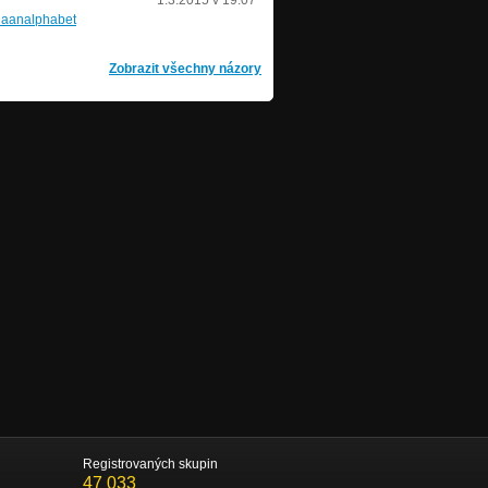
1.3.2015 v 19:07
naanalphabet
Zobrazit všechny názory
Registrovaných skupin
47 033