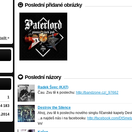
Tropická Agnes
Poslední přidané obrázky
ouc
rock
/
Olomouc
Subliminal Necrosis
ouc
grind
/
Olomouc
»
balit
Poslední názory
Radek Švec (KAT)
Radek Švec (KAT)
35 let
/
Hlinsko
Čau. Zvu tě k poslechu:
http://bandzone.cz/_97662
1
4 183
Destroy the Silence
Destroy the Silence
melodic-death
/
Říčany
Ahoj, zvu tě k poslechu nového singlu říčanské kapely Dest
6.2014
...a najdeš nás i na facebooku:
http://facebook.com/DtSmet
\m/