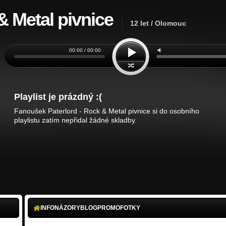
 & Metal pivnice
12 let / Olomouc
00:00 / 00:00
Playlist je prázdný :(
Fanoušek Paterlord - Rock & Metal pivnice si do osobního
playlistu zatím nepřidal žádné skladby.
INFO
NÁZORY
BLOG
PROMO
FOTKY