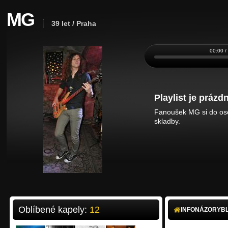
MG
39 let / Praha
00:00 /
Playlist je prázdn
Fanoušek MG si do oso
skladby.
Oblíbené kapely:
12
INFO
NÁZORY
B