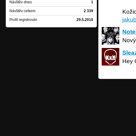
Návštěv dnes
1
Koži
Návštěv celkem
2 339
jaku
Profil registrován
29.5.2010
Notemo
Not
Nový
Sleazy 
Slea
Hey G