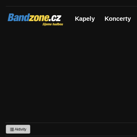
Bandzone.cz
Kapely
Koncerty
žijeme hudbou
Aktivity