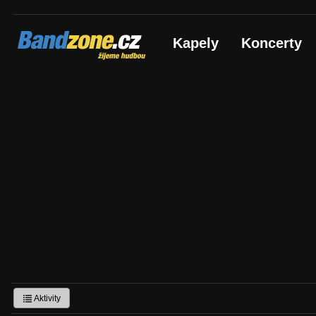
Bandzone.cz
Kapely
Koncerty
žijeme hudbou
Aktivity