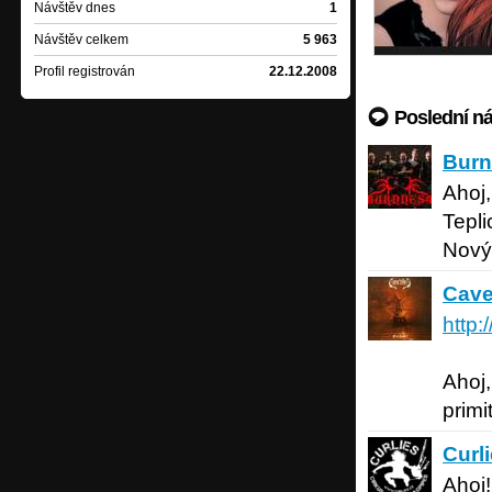
Návštěv dnes
1
Návštěv celkem
5 963
Profil registrován
22.12.2008
Poslední n
Burnne
Burn
Ahoj,
Tepli
Nový
Cave Bl
Cave
http:
Ahoj,
primi
Curlies
p
Curl
Ahoj!