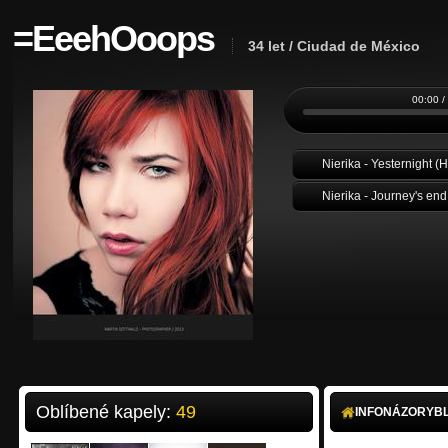
=EeehOoops
34 let / Ciudad de México
00:00 /
Nierika - Yesternight 
Nierika - Journey's end
Oblíbené kapely:
49
INFO
NÁZORY
B