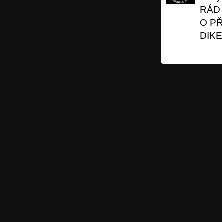
RÁD 
O PŘ
DIKE