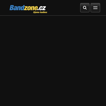
Bandzone.cz
žijeme hudbou