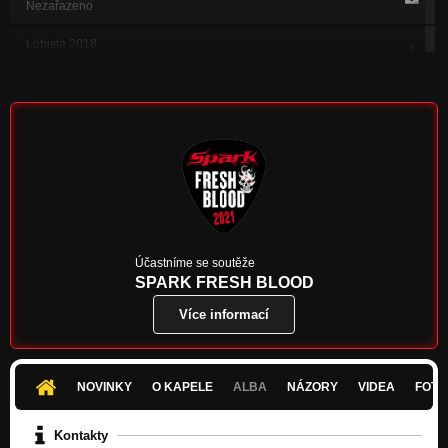
Nezařazeno
Lobista 2018
Nezařazeno
Apatie 2018
Nezařazeno
Vzdor osudu 2018
Nezařazeno
Syndrom války 2016
Nezařazeno
Jsi hvězdou 2016
Účastníme se soutěže
Nezařazeno
SPARK FRESH BLOOD
Více informací
Ďábel 2014
Nezařazeno
NOVINKY
O KAPELE
ALBA
NÁZORY
VIDEA
FOTK
Kontakty