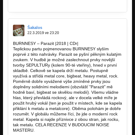
https://crazyhellrecordsapp.blogspot.com
Šakalos
22.3.2019 ve 23:20
BURNNESY – Parazit |2018 | CDr|
Teplickou partu pojmenovanou BURNNESY slyším
poprvé z této nahrávky. Parazit se pyšní pěkným kulatým
zvukem. V hudbě je možné zaslechnout prvky novější
tvorby SEPULTURy (kolem 90-té vteřiny), hned v první
skladbě. Celkově se kapela drží metalu. Postupně
využívá a střídá metal core, bigbeat, heavy metal, rock.
Poměrně dobře vyvážené výše zmíněné prvky jsou
doplněny solidními melodiemi (obzvlášť "Parazit" mě
hodně baví, bigbeat se skvělou melodií). Všemu vládne
hlas, který převládá rockový, ale v docela velké míře je
použit hrubý vokál (ten je použit v místech, kde se kapela
přiklání k metalu a metalcore). Oběma polohám je dobře
rozumět. V globálu můžeme říci, že jde o moderní rock
metal. Kapela si najde příznivce z obou stran, jak rocku,
tak metalu. CELA RECENZE V BUDOUCIM NOISE
MASTERU.