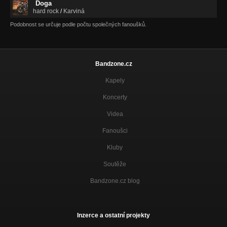
Doga
hard rock
/
Karviná
Podobnost se určuje podle počtu společných fanoušků.
Bandzone.cz
Kapely
Koncerty
Videa
Fanoušci
Kluby
Soutěže
Bandzone.cz blog
Inzerce a ostatní projekty