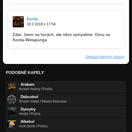
Korda
19.2.2019 v 17:54
Zdar. Jsem na horách, ale něco vymyslime. Ozvu se.
Korda-Wetapunga
Zobrazit všechny názory
PODOBNÉ KAPELY
Arakain
thrash-heavy
/
Praha
Debustrol
thrash-metal
/
Mladá Boleslav
Dymytry
metal
/
Praha
Alkehol
rock-punk
/
Praha