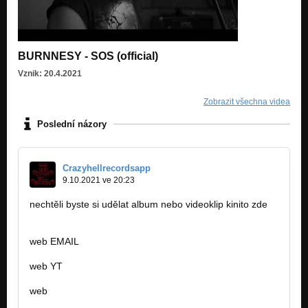
BURNNESY - SOS (official)
Vznik: 20.4.2021
Zobrazit všechna videa
Poslední názory
Crazyhellrecordsapp
9.10.2021 ve 20:23
nechtěli byste si udělat album nebo videoklip kinito zde
web EMAIL
CrazyHellRecordsApp@fastservice.com
web YT
https://www.youtube.com/channel/UCwp…
web