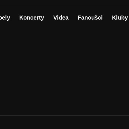
pely
Koncerty
Videa
Fanoušci
Kluby