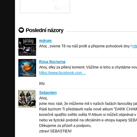
Poslední názory
mdrum
mdrum
Havířov
Ahoj , zveme Tě na náš profil a přejeme pohodové dny !
ht
Rosa Nocturna
Rosa Nocturna
metal-symphonic
/
Brno
Ahoj, díky za pěkný koment. Vážíme si toho a chystáme nov
https://www.facebook.com…
RN
Sebastien
Sebastien
metal-symphonic
/
Praha
Ahoj,
jsme moc rádi, že můžeme mít v našich řadách fanoušky jako
Rádi bychom Ti představili naše nové album "DARK CHA
konečně spatřilo světlo světa !!! Album si můžeš objednat 
nebo ve fyzické podobě na oficiálním e-shopu kapely SEBA
Děkujeme za přízeň a podporu,
zdraví SEBASTIEN!