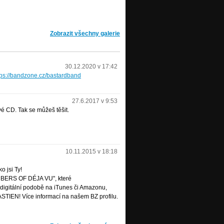
Zobrazit všechny galerie
30.12.2020 v 17:42
tps://bandzone.cz/bastardband
27.6.2017 v 9:53
é CD. Tak se můžeš těšit.
10.11.2015 v 18:18
 jsi Ty!
MBERS OF DÉJA VU", které
v digitální podobě na iTunes či Amazonu,
STIEN! Více informací na našem BZ profilu.