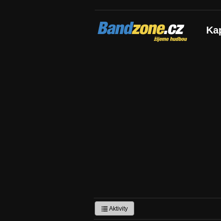
Bandzone.cz
Ka
žijeme hudbou
Aktivity