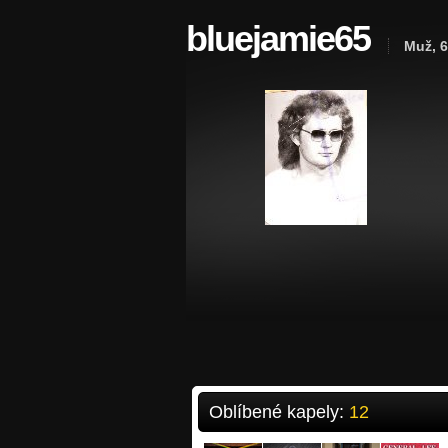
bluejamie65
Muž, 6
Oblíbené kapely:
12