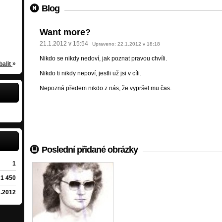
General Lee
Blog
southern rock
Bratislava
/
Praha
Want more?
Anděl
Plody Noci
ice
al
aha
blues-rock
/
Kopřivnice
/
Pelhřimov
21.1.2012 v 15:54
Upraveno:
22.1.2012 v 18:18
Nikdo se nikdy nedoví, jak poznat pravou chvíli.
»
balit
Nikdo ti nikdy nepoví, jestli už jsi v cíli.
Nepozná předem nikdo z nás, že vypršel mu čas.
Poslední přidané obrázky
1
1 450
1.2012