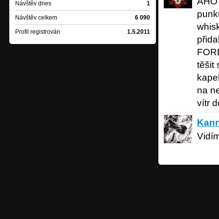
AHOY!
Moon and I - Feeling 
Návštěv dnes
1
punku
Návštěv celkem
6 090
Moon and I - Storm
whisk
Profil registrován
1.5.2011
Björn Kleinhenz - Blac
přid
Džezvica - Kraj kjabe
FOREV
těšit
kape
na ne
vítr d
Kannout
Kan
Vidí