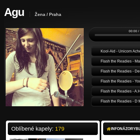
Agu
Žena / Praha
00:00 /
Kool-Aid - Unicorn Ach
Flash the Readies - Mar
Flash the Readies - De
Flash the Readies - Yo
Flash the Readies - A.H
Flash the Readies - D f
Flash the Readies - Ca
Kalle - 01 MY LOST CH
Oblíbené kapely:
179
INFO
NÁZORY
B
Diary Of My Misanthro