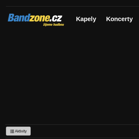
Bandzone.cz
Kapely
Koncerty
žijeme hudbou
Aktivity