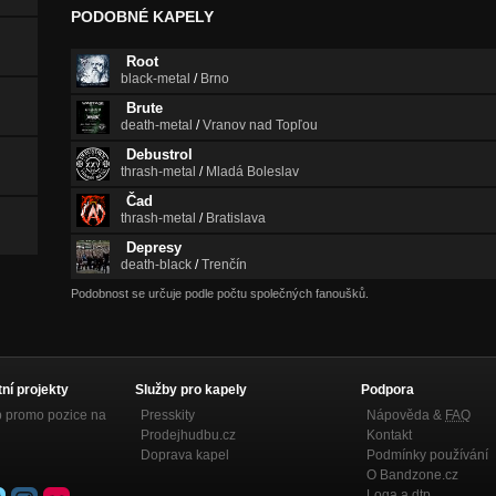
PODOBNÉ KAPELY
Root
black-metal
/
Brno
Brute
death-metal
/
Vranov nad Topľou
Debustrol
thrash-metal
/
Mladá Boleslav
Čad
thrash-metal
/
Bratislava
Depresy
death-black
/
Trenčín
Podobnost se určuje podle počtu společných fanoušků.
tní projekty
Služby pro kapely
Podpora
p promo pozice na
Presskity
Nápověda &
FAQ
Prodejhudbu.cz
Kontakt
Doprava kapel
Podmínky používání
O Bandzone.cz
Loga a dtp.