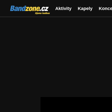
Bandzone.cz
Aktivity
Kapely
Konce
žijeme hudbou