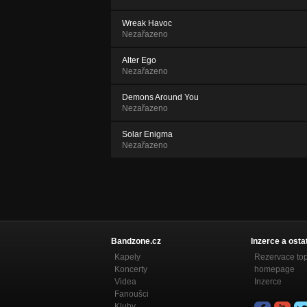
Wreak Havoc
Nezařazeno
Alter Ego
Nezařazeno
Demons Around You
Nezařazeno
Solar Enigma
Nezařazeno
Bandzone.cz
Inzerce a osta
Kapely
Rezervace to
Koncerty
homepage
Videa
Inzerce
Fanoušci
Kluby