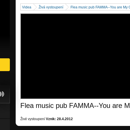
Videa
Živá vystoupení
Flea music pub FAMMA--You are My C
Flea music pub FAMMA--You are My
Živé vystoupení
Vznik: 28.4.2012