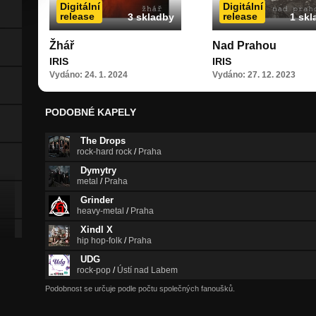
Digitální
Digitální
release
release
3 skladby
1 skl
Žhář
Nad Prahou
IRIS
IRIS
Vydáno: 24. 1. 2024
Vydáno: 27. 12. 2023
PODOBNÉ KAPELY
The Drops
rock-hard rock
/
Praha
Dymytry
metal
/
Praha
Grinder
heavy-metal
/
Praha
Xindl X
hip hop-folk
/
Praha
UDG
rock-pop
/
Ústí nad Labem
Podobnost se určuje podle počtu společných fanoušků.