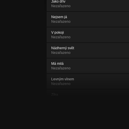
Jako dřív
Nezařazeno
Nejsem já
Nezařazeno
V pokoji
Nezařazeno
Nádherný svět
Nezařazeno
Má milá
Nezařazeno
Levným vínem
Nezařazeno
Zítra
Zítra
Víš
Zítra
Žhář