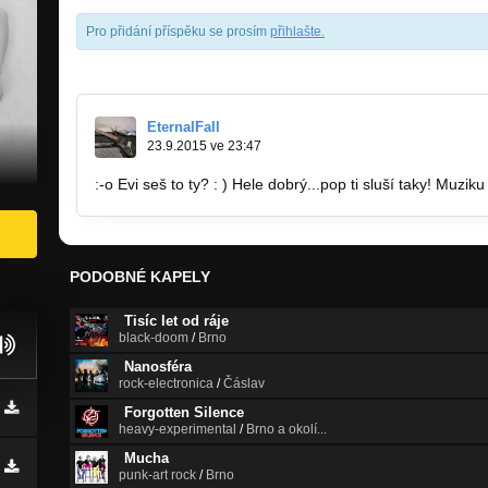
Pro přidání příspěku se prosím
přihlašte
.
EternalFall
23.9.2015 ve 23:47
:-o Evi seš to ty? : ) Hele dobrý...pop ti sluší taky! Muzik
PODOBNÉ KAPELY
Tisíc let od ráje
black-doom
/
Brno
Nanosféra
rock-electronica
/
Čáslav
Forgotten Silence
heavy-experimental
/
Brno a okolí...
Mucha
punk-art rock
/
Brno