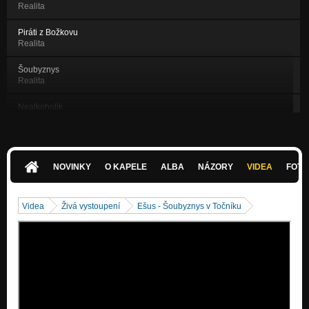
Realita
Piráti z Božkovu
Realita
Šoubyznys
Realita
Nealkoholik
Realita
Summer hit
Realita
NOVINKY
O KAPELE
ALBA
NÁZORY
VIDEA
FOTK
Proč
Realita
Videa
Živá vystoupení
Ešus - Šoubyznys v Točníku
Pomsta
Realita
Cena života
Realita
Už je to tady
Realita