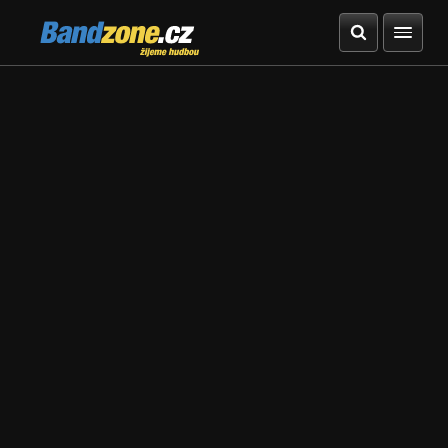
Bandzone.cz
žijeme hudbou