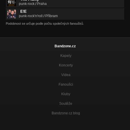
punk-rock
/
Praha
E!E
punk-rock'n'roll
/
Příbram
Podobnost se určuje podle počtu společných fanoušků.
Bandzone.cz
Kapely
Koncerty
Videa
Fanoušci
Kluby
Soutěže
Bandzone.cz blog