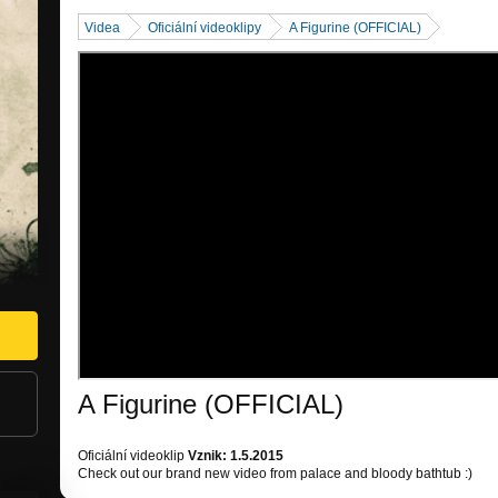
Videa
Oficiální videoklipy
A Figurine (OFFICIAL)
A Figurine (OFFICIAL)
Oficiální videoklip
Vznik: 1.5.2015
Check out our brand new video from palace and bloody bathtub :)