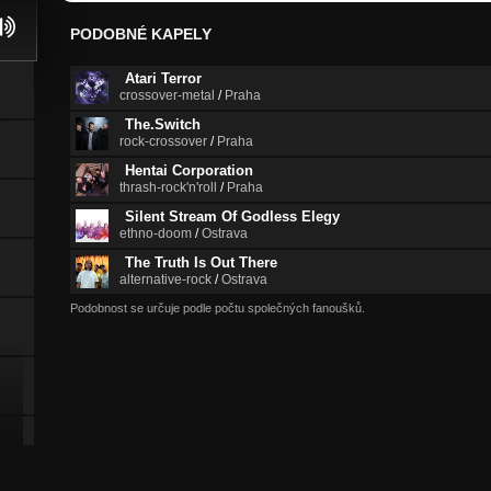
PODOBNÉ KAPELY
Atari Terror
crossover-metal
/
Praha
The.Switch
rock-crossover
/
Praha
Hentai Corporation
thrash-rock'n'roll
/
Praha
Silent Stream Of Godless Elegy
ethno-doom
/
Ostrava
The Truth Is Out There
alternative-rock
/
Ostrava
Podobnost se určuje podle počtu společných fanoušků.