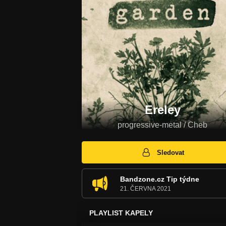
Ereley
progressive-metal / Cheb
Sledovat
Bandzone.cz Tip týdne
21. ČERVNA 2021
PLAYLIST KAPELY