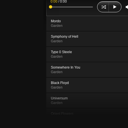
0:00
/
0:00
Mordo
Garden
Symphony of Hell
Garden
Type 0 Steele
Garden
Somewhere In You
Garden
Black Floyd
Garden
Universum
Garden
Orient Flowers
Garden