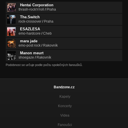
Hentai Corporation
thrash-rock'n'roll
/
Praha
The.Switch
rock-crossover
/
Praha
ESAZLESA
emo-hardcore
/
Cheb
mara jade
emo-post rock
/
Rakovník
Manon meurt
shoegaze
/
Rakovník
Podobnost se určuje podle počtu společných fanoušků.
Bandzone.cz
Kapely
Koncerty
Videa
Fanoušci