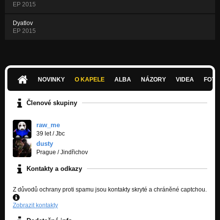
EP 2015
Dyatlov
EP 2015
NOVINKY
O KAPELE
ALBA
NÁZORY
VIDEA
FOTK
Členové skupiny
raw_me
39 let
/
Jbc
dusty
Prague / Jindřichov
Kontakty a odkazy
Z důvodů ochrany proti spamu jsou kontakty skryté a chráněné captchou.
Zobrazit kontakty