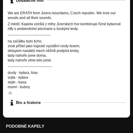
Dodatečné info
We are ERATH from Jizera mountains, Czech republic. We love our
woods and all their sounds.
Z médií: Kapela vzešlá z mlhy Jizerských hor kombinuje řízné kytarové
riffy s ambientními plochami a českými texty.
------------------------------------
na začátku bylo ticho.
zvuk přišel jako logické vyústění cesty lesem,
delayem nasáklý mech něžně podpírá kroky,
tady nahoře jsme doma,
tady nahoře víme kdo jsme.
-------------------------------------
dusty - kytara, hlas
vojta - kytara
sejtn - basa
roumí - bubny
/
\
Bio a historie
PODOBNÉ KAPELY