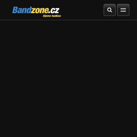
Bandzone.cz
žijeme hudbou