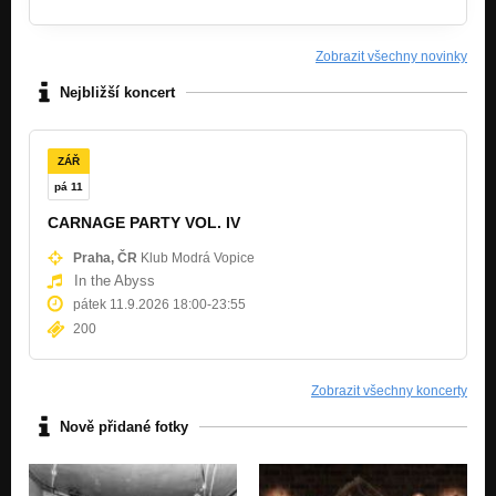
Zobrazit všechny novinky
Nejbližší koncert
ZÁŘ
pá 11
CARNAGE PARTY VOL. IV
Praha, ČR
Klub Modrá Vopice
In the Abyss
pátek 11.9.2026 18:00
-
23:55
200
Zobrazit všechny koncerty
Nově přidané fotky