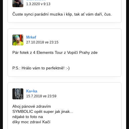
1.3.2020 v 9:13
Čuste synci parádní muzika i klip, tak ať vám daří, čus.
Mrkef
27.10.2018 ve 23:15
Pár fotek z 4 Elements Tour z Vopičí Prahy zde
https://deedee666.rajce.idnes.cz/4…
P.S.: Hrálo vám to perfektně! :-)
Ka+ka
15.7.2018 ve 23:59
Ahoj pánové zdravím
SYMBOLIC opět super jak jinak...
nějaké to foto na
www.kkaaccaa.rajce.net
díky moc zdraví Kačí