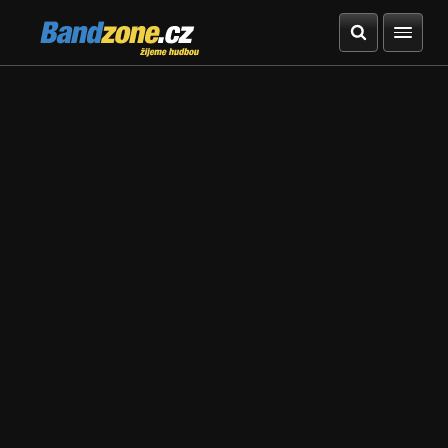
Bandzone.cz
žijeme hudbou