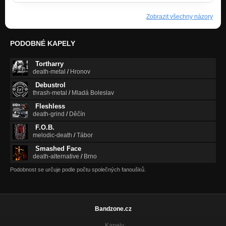
Zobrazit všechny názory
PODOBNÉ KAPELY
Tortharry
death-metal
/
Hronov
Debustrol
thrash-metal
/
Mladá Boleslav
Fleshless
death-grind
/
Děčín
F.O.B.
melodic-death
/
Tábor
Smashed Face
death-alternative
/
Brno
Podobnost se určuje podle počtu společných fanoušků.
Bandzone.cz
Kapely