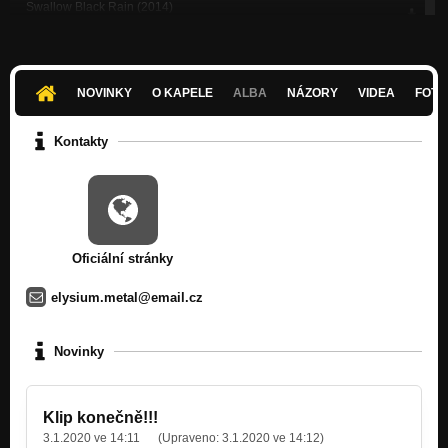
Swallow Black Rain (2014)
Nezařazeno
From Pompei With Love (2014)
Nezařazeno
NOVINKY
O KAPELE
ALBA
NÁZORY
VIDEA
FOTK
Ussuri(the Mystery) (2014)
Nezařazeno
Kontakty
Proximity of despair (demo na nové CD)
Nezařazeno
In Nomine Vita Destroyer (2011)
Nezařazeno
Oficiální stránky
Bloodstained Bridal Veil(2009)
Nezařazeno
elysium.metal@email.cz
Betrayed By Your Blood(2009)
Nezařazeno
Novinky
Touch The Sky(2009)
Nezařazeno
Klip konečně!!!
3.1.2020 ve 14:11
(Upraveno:
3.1.2020 ve 14:12
)
PATHETIC DAWN (2007)