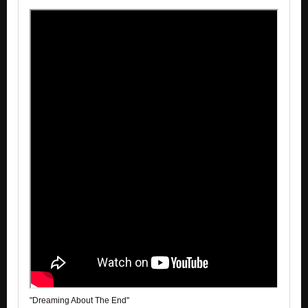
Nezařazeno
TRIBUTE TO A BANEFUL RACE (2007)
Nezařazeno
THE RUIN (2007)
Nezařazeno
The tremor live 2012
Nezařazeno
"Dreaming About The End"