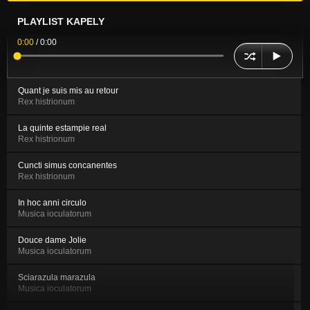
PLAYLIST KAPELY
0:00
/
0:00
Quant je suis mis au retour
Rex histrionum
La quinte estampie real
Rex histrionum
Cuncti simus concanentes
Rex histrionum
In hoc anni circulo
Musica ioculatorum
Douce dame Jolie
Musica ioculatorum
Sciarazula marazula
Musica ioculatorum