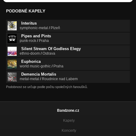
PODOBNÉ KAPELY
Interitus
symphonic-metal
/
Plzeň
Pipes and Pints
punk-rock
/
Praha
Silent Stream Of Godless Elegy
ethno-doom
/
Ostrava
Euphorica
world music-gothic
/
Praha
Demencia Mortalis
metal-metal
/
Roudnice nad Labem
Podobnost se určuje podle počtu společných fanoušků.
Bandzone.cz
Kapely
Koncerty