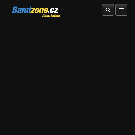
Bandzone.cz
žijeme hudbou