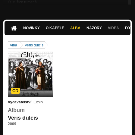
Oj, ružice rumená
Musica ioculatorum
Winder wie ist (2009)
Nezařazeno
NOVINKY
O KAPELE
ALBA
NÁZORY
VIDEA
FOTK
Kukuriku petle / Skudrinka II (2009)
Nezařazeno
Alba
Veris dulcis
Tourdion (2009)
Nezařazeno
Veris dulcis (2009)
Nezařazeno
Da que deus / Platerspiel (2009)
Nezařazeno
CD
Vydavatelství:
Elthin
Album
Veris dulcis
2009