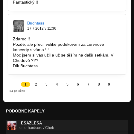
Fantastický!!!
Buchtass
17.7.2012 v 11:36
Zdarec !!
Pozdě, ale přeci, veliké poděkování za červnové
koncerty s váma !!!
Moc jsem si vás užil a už se těším na další setkání. V
Chodově ???
Dík Buchtass.
1
2
3
4
5
6
7
8
9
84
položek
PODOBNÉ KAPELY
ESAZLESA
emo-hardcore
/
Cheb