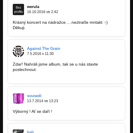
werula
Bez
profilu
16.10.2016 ve 2:42
Krásný koncert na nádražce.....neztraťte mntakt :-)
Děkuji.
Against The Grain
7.5.2016 v 11:30
Zdar! Nahráli jsme album, tak se u nás stavte
poslechnout.
http://bandzone.cz/againstthegrain
sousedi
13.7.2014 ve 13:23
Výborný ! Ať se daří !
bali