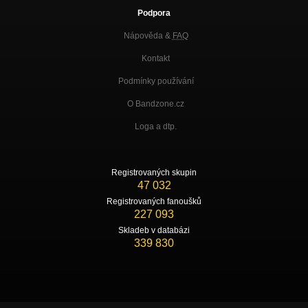
Podpora
Nápověda &
FAQ
Kontakt
Podmínky používání
O Bandzone.cz
Loga a dtp.
Registrovaných skupin
47 032
Registrovaných fanoušků
227 093
Skladeb v databázi
339 830