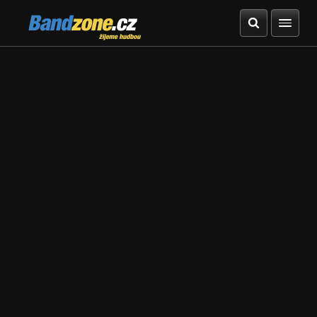
Bandzone.cz
žijeme hudbou