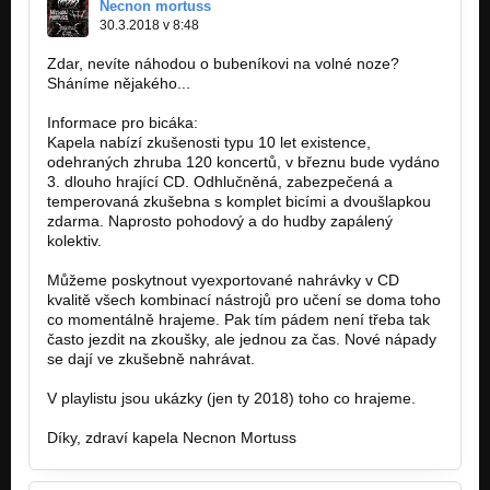
Necnon mortuss
30.3.2018 v 8:48
Zdar, nevíte náhodou o bubeníkovi na volné noze?
Sháníme nějakého...
Informace pro bicáka:
Kapela nabízí zkušenosti typu 10 let existence,
odehraných zhruba 120 koncertů, v březnu bude vydáno
3. dlouho hrající CD. Odhlučněná, zabezpečená a
temperovaná zkušebna s komplet bicími a dvoušlapkou
zdarma. Naprosto pohodový a do hudby zapálený
kolektiv.
Můžeme poskytnout vyexportované nahrávky v CD
kvalitě všech kombinací nástrojů pro učení se doma toho
co momentálně hrajeme. Pak tím pádem není třeba tak
často jezdit na zkoušky, ale jednou za čas. Nové nápady
se dají ve zkušebně nahrávat.
V playlistu jsou ukázky (jen ty 2018) toho co hrajeme.
Díky, zdraví kapela Necnon Mortuss