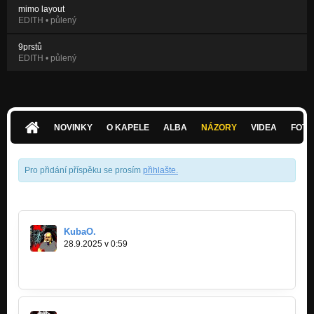
mimo layout
EDITH • půlený
9prstů
EDITH • půlený
NOVINKY
O KAPELE
ALBA
NÁZORY
VIDEA
FOTK
Pro přidání příspěku se prosím
přihlašte
.
KubaO.
28.9.2025 v 0:59
https://www.rajce.idnes.cz/kubao/album…