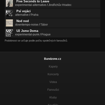
Five Seconds to Leave
experimental-alternative
/
Jindřichův Hradec
Psí vojáci
alternative
/
Praha
Nod nod
downtempo-noise
/
Tábor
Už Jsme Doma
experimental-punk
/
Prague
Podobnost se určuje podle počtu společných fanoušků.
Bandzone.cz
Kapely
Koncerty
Videa
Fanoušci
Kluby