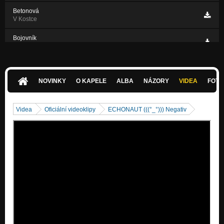
Betonová
V Kostce
Bojovník
V Kostce
Jednoduchá
Z Asfaltového Údolí
NOVINKY
O KAPELE
ALBA
NÁZORY
VIDEA
FOTK
Pixelová
Z Asfaltového Údolí
Videa
Oficiální videoklipy
ECHONAUT (((°_°))) Negativ