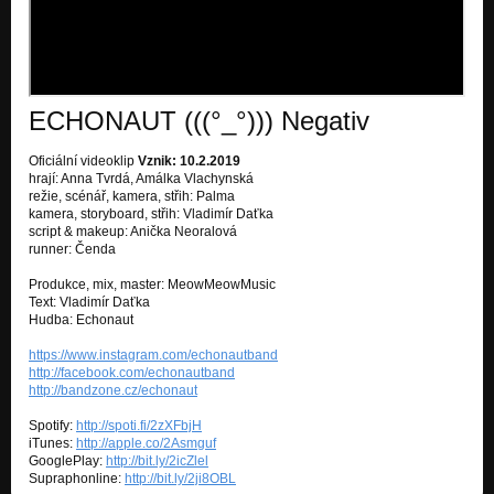
ECHONAUT (((°_°))) Negativ
Oficiální videoklip
Vznik: 10.2.2019
hrají: Anna Tvrdá, Amálka Vlachynská
režie, scénář, kamera, střih: Palma
kamera, storyboard, střih: Vladimír Daťka
script & makeup: Anička Neoralová
runner: Čenda
Produkce, mix, master: MeowMeowMusic
Text: Vladimír Daťka
Hudba: Echonaut
https://www.instagram.com/echonautband
http://facebook.com/echonautband
http://bandzone.cz/echonaut
Spotify:
http://spoti.fi/2zXFbjH
iTunes:
http://apple.co/2Asmguf
GooglePlay:
http://bit.ly/2icZlel
Supraphonline:
http://bit.ly/2ji8OBL