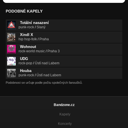
PODOBNÉ KAPELY
Totální nasazení
punk-rock
/
Slaný
Xindl X
hip hop-folk
/
Praha
Wohnout
rock-world music
/
Praha 3
UDG
rock-pop
/
Ústí nad Labem
Houba
punk-rock
/
Ústí nad Labem
Podobnost se určuje podle počtu společných fanoušků.
Bandzone.cz
Kapely
Koncerty