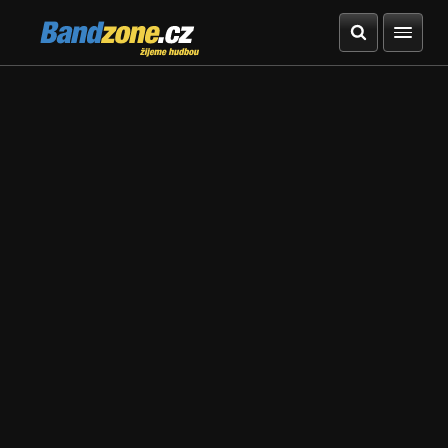
Bandzone.cz
žijeme hudbou