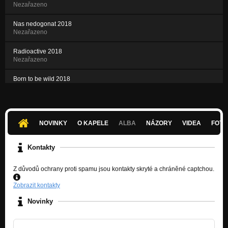
Nezařazeno
Nas nedogonat 2018
Nezařazeno
Radioactive 2018
Nezařazeno
Born to be wild 2018
Nezařazeno
The pretender
Nezařazeno
NOVINKY
O KAPELE
ALBA
NÁZORY
VIDEA
FOTK
Kontakty
Z důvodů ochrany proti spamu jsou kontakty skryté a chráněné captchou.
Zobrazit kontakty
Novinky