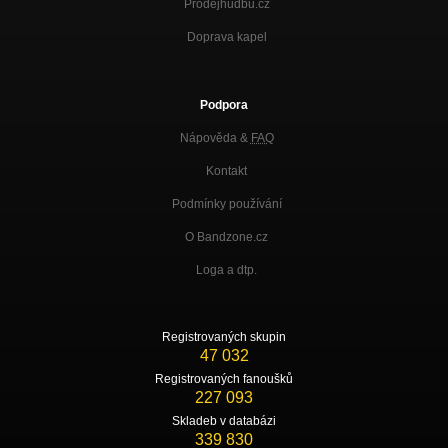
Prodejhudbu.cz
Doprava kapel
Podpora
Nápověda &
FAQ
Kontakt
Podmínky používání
O Bandzone.cz
Loga a dtp.
Registrovaných skupin
47 032
Registrovaných fanoušků
227 093
Skladeb v databázi
339 830