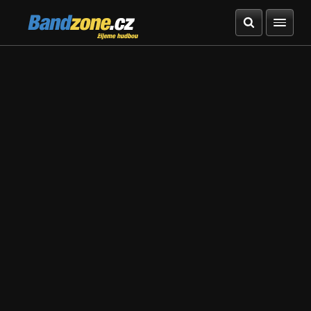
Bandzone.cz
žijeme hudbou