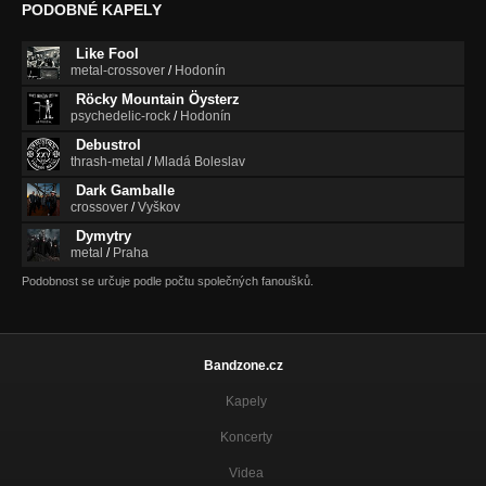
PODOBNÉ KAPELY
Like Fool
metal-crossover
/
Hodonín
Röcky Mountain Öysterz
psychedelic-rock
/
Hodonín
Debustrol
thrash-metal
/
Mladá Boleslav
Dark Gamballe
crossover
/
Vyškov
Dymytry
metal
/
Praha
Podobnost se určuje podle počtu společných fanoušků.
Bandzone.cz
Kapely
Koncerty
Videa