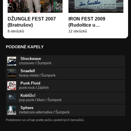
DŽUNGLE FEST 2007
IRON FEST 2009
(Bratrušov)
(Rudoltice u…
8 obrázků
12 obrázků
PODOBNÉ KAPELY
Shockwave
crossover
/
Šumperk
Snaefell
heavy-metal
/
Šumperk
Punk Floid
punk-rock
/
Zábřeh
Koblížc!
pop-punk
/
Mars / Šumperk
Sphere
metalcore-alternative
/
Šumperk
Podobnost se určuje podle počtu společných fanoušků.