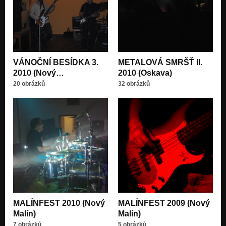
Věrný přítel - (Fejzbůk nejede (2011)
Nezařazeno
Všechno je stejný - (Fejzbůk nejede (2011)
Nezařazeno
Šílenec - (Fejzbůk nejede (2011)
VÁNOČNÍ BESÍDKA 3.
METALOVÁ SMRŠŤ II.
Nezařazeno
2010 (Nový…
2010 (Oskava)
20 obrázků
32 obrázků
Revoluční (demo 2009)
Nezařazeno
MALÍNFEST 2010 (Nový
MALÍNFEST 2009 (Nový
Malín)
Malín)
7 obrázků
5 obrázků