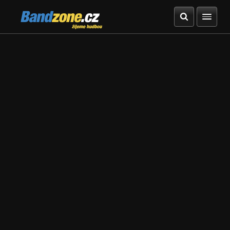
Bandzone.cz
žijeme hudbou