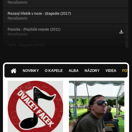
Nezařazeno
Rezavý hřebík v noze - (tragedie (2017)
Nezařazeno
Pasivita - (Fejzbůk nejede (2011)
Nezařazeno
Od D - (tragedie (2017)
Nezařazeno
Podzimní (demo 2009)
Nezařazeno
NOVINKY
O KAPELE
ALBA
NÁZORY
VIDEA
FOTK
1. Ach jo, Ach ne! - (Malá deska (2013)
Nezařazeno
2. Princové zakletí - (Malá deska (2013)
Nezařazeno
3. Slavnosti Malínské - (Malá deska (2013)
Nezařazeno
Krásný a voňavý - (tragedie (2017)
Nezařazeno