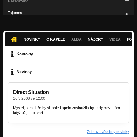
Nezařazeno
Tajemná
Nezařazeno
Mentál
Nezařazeno
NOVINKY
O KAPELE
ALBA
NÁZORY
VIDEA
FOTK
Puberťácká
Nezařazeno
Kontakty
Novinky
Direct Situation
16.3.2008 ve 12:00
Myslel jsem si že by si tahle kapela zasloužila být tady mezi námi i
když už je po smrti.
Zobrazit všechny novinky