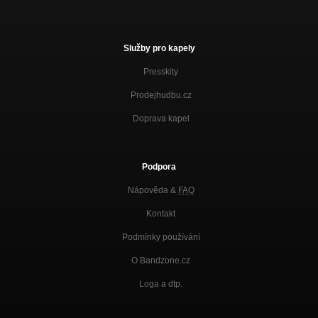
Služby pro kapely
Presskity
Prodejhudbu.cz
Doprava kapel
Podpora
Nápověda &
FAQ
Kontakt
Podmínky používání
O Bandzone.cz
Loga a dtp.