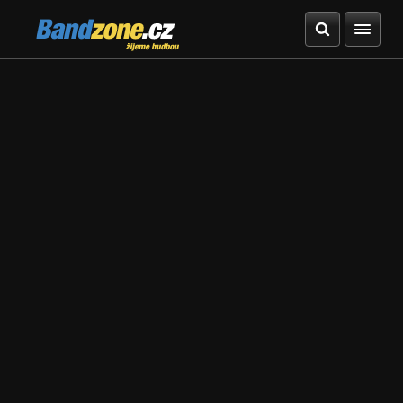
Bandzone.cz
žijeme hudbou