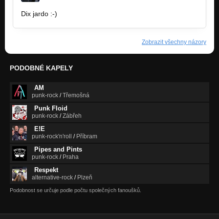
Dix jardo :-)
Zobrazit všechny názory
PODOBNÉ KAPELY
AM
punk-rock
/
Třemošná
Punk Floid
punk-rock
/
Zábřeh
E!E
punk-rock'n'roll
/
Příbram
Pipes and Pints
punk-rock
/
Praha
Respekt
alternative-rock
/
Plzeň
Podobnost se určuje podle počtu společných fanoušků.