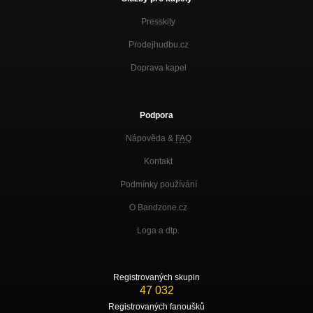
Presskity
Prodejhudbu.cz
Doprava kapel
Podpora
Nápověda &
FAQ
Kontakt
Podmínky používání
O Bandzone.cz
Loga a dtp.
Registrovaných skupin
47 032
Registrovaných fanoušků