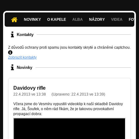
NOVINKY
O KAPELE
ALBA
NÁZORY
VIDEA
FOTK
Kontakty
Z důvodů ochrany proti spamu jsou kontakty skryté a chráněné captchou.
Zobrazit kontakty
Novinky
Davidovy rifle
22.4.2013 ve 13:38
(Upraveno:
22.4.2013 ve 13:39
)
Včera jsme do Vesmíru vypustili videoklip k naší skladbě Davidoy
rifle. Já, Šoufek, o něm rád říkám, že je takovou provokativní
propagací dobra: