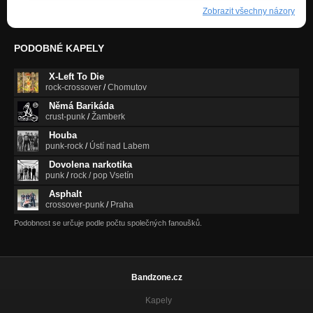
Zobrazit všechny názory
PODOBNÉ KAPELY
X-Left To Die
rock-crossover
/
Chomutov
Němá Barikáda
crust-punk
/
Žamberk
Houba
punk-rock
/
Ústí nad Labem
Dovolena narkotika
punk
/
rock / pop Vsetín
Asphalt
crossover-punk
/
Praha
Podobnost se určuje podle počtu společných fanoušků.
Bandzone.cz
Kapely