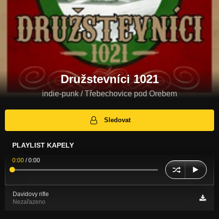
Družstevníci 1021
indie-punk / Třebechovice pod Orebem
Sledovat
PLAYLIST KAPELY
0:00
/
0:00
Davidovy rifle
Nezařazeno