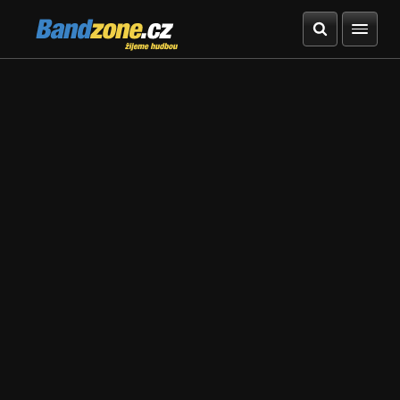
Bandzone.cz
žijeme hudbou