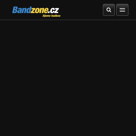
Bandzone.cz
žijeme hudbou