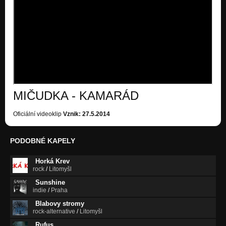
Bazén
II.
01 BRISBANSKA
MYDLÁRNA
02 OLEO
MYDLÁRNA
MIČUDKA - KAMARÁD
03 MAM RYBNIK...
MYDLÁRNA
Oficiální videoklip
Vznik: 27.5.2014
04 A TY SE PTAS...
MYDLÁRNA
PODOBNÉ KAPELY
05 MYSAK
MYDLÁRNA
Horká Krev
rock
/
Litomyšl
06 LETISTE
Sunshine
MYDLÁRNA
indie
/
Praha
Blabovy stromy
07 DLOUHA PLAZ
rock-alternative
/
Litomyšl
Nezařazeno
Rufus