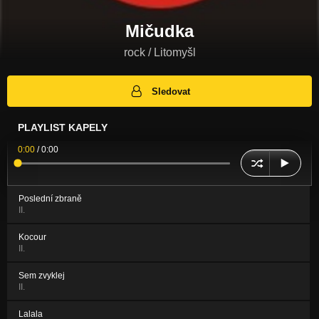
Mičudka
rock / Litomyšl
Sledovat
PLAYLIST KAPELY
0:00
/
0:00
Poslední zbraně
II.
Kocour
II.
Sem zvyklej
II.
Lalala