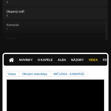
II.
Otupený ostří
II.
Kamarád
II.
Ahoooj
II.
Letní sen
II.
NOVINKY
O KAPELE
ALBA
NÁZORY
VIDEA
FOTK
Fauna na trauma
II.
Videa
Oficiální videoklipy
MIČUDKA - KAMARÁD
Chlapák
II.
Tourneo
II.
Milé děti
II.