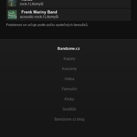
rock
/
Litomyšl
KDYZ TE VYHODEJ Z PRACE..
Nezařazeno
Frenk Mariny Band
acoustic-rock
/
Litomyšl
KOLIN A OKOLI
Podobnost se určuje podle počtu společných fanoušků.
Nezařazeno
S M EJDAN
Nezařazeno
Bandzone.cz
BEJVALY CASY...
Kapely
Nezařazeno
Koncerty
Videa
Fanoušci
Kluby
Soutěže
Bandzone.cz blog