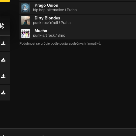
Prago Union
hip hop-alternative
/
Praha
Dirty Blondes
punk-rock'n'roll
/
Praha
Mucha
punk-art rock
/
Brno
Podobnost se určuje podle počtu společných fanoušků.