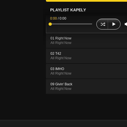
PLAYLIST KAPELY
0:00
/
0:00
01 Right Now
All Right Now
02 T42
All Right Now
03 IMHO
All Right Now
09 Givin' Back
All Right Now