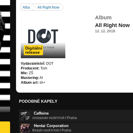
Alba
All Right Now
Album
All Right Now
12. 12. 2018
Digitální
release
Vydavatelství:
DOT
Producent:
Tom
Mix:
ZŠ
Mastering:
AI
Album art:
sh+
PODOBNÉ KAPELY
Caffeine
crossover-rock'n'roll
/
Praha
Hentai Corporation
thrash-rock'n'roll
/
Praha