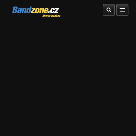
Bandzone.cz
žijeme hudbou