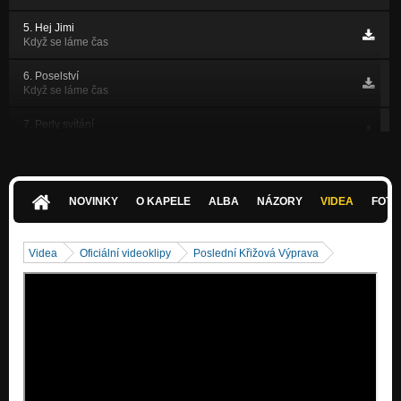
5. Hej Jimi
Když se láme čas
6. Poselství
Když se láme čas
7. Perly svítání
Když se láme čas
8. Amerika
Když se láme čas
NOVINKY
O KAPELE
ALBA
NÁZORY
VIDEA
FOTK
9. Bouří propluješ
Když se láme čas
Videa
Oficiální videoklipy
Poslední Křižová Výprava
10. Osudová
Když se láme čas
1. Drak vstává každou noc
Let Draka - Disk1
2. Démon uchvatitel
Let Draka - Disk1