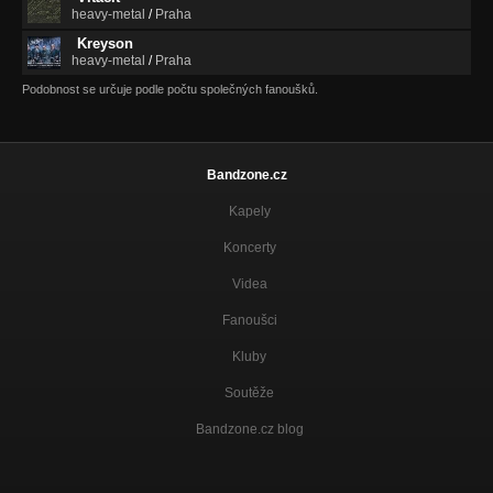
heavy-metal
/
Praha
The Flight Of The Dragon - Disk2
Kreyson
4, Kingdom Of The Walls
heavy-metal
/
Praha
The Flight Of The Dragon - Disk2
Podobnost se určuje podle počtu společných fanoušků.
5. Crazy Boy
The Flight Of The Dragon - Disk2
Bandzone.cz
6. The Last Crusade
The Flight Of The Dragon - Disk2
Kapely
7. Crown Of The Clown
Koncerty
The Flight Of The Dragon - Disk2
Videa
8. Out Of My Dream
The Flight Of The Dragon - Disk2
Fanoušci
Kluby
Soutěže
Bandzone.cz blog