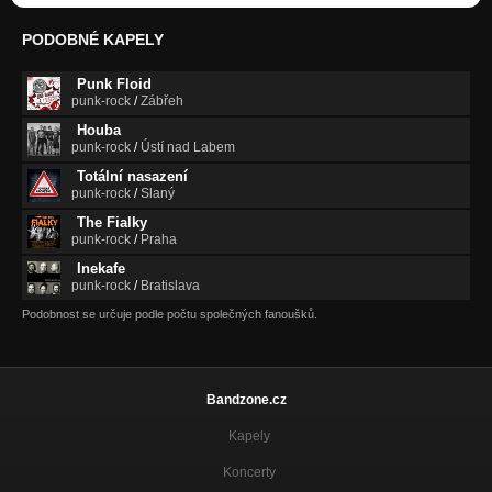
PODOBNÉ KAPELY
Punk Floid
punk-rock
/
Zábřeh
Houba
punk-rock
/
Ústí nad Labem
Totální nasazení
punk-rock
/
Slaný
The Fialky
punk-rock
/
Praha
Inekafe
punk-rock
/
Bratislava
Podobnost se určuje podle počtu společných fanoušků.
Bandzone.cz
Kapely
Koncerty