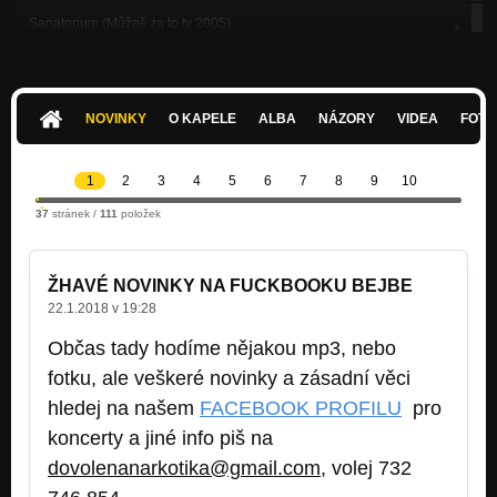
Sanatorium (Můžeš za to ty 2005)
Nezařazeno
návyky (místo naší pláže 2010)
Nezařazeno
NOVINKY
O KAPELE
ALBA
NÁZORY
VIDEA
FOTK
Je čas jít (Můžeš za to ty 2005)
Nezařazeno
1
2
3
4
5
6
7
8
9
10
Pohled do prázdna (Můžeš za to ty 2005)
37
stránek /
111
položek
Nezařazeno
Bráchu má Joe (Můžeš za to ty 2005)
Nezařazeno
ŽHAVÉ NOVINKY NA FUCKBOOKU BEJBE
22.1.2018 v 19:28
Občas tady hodíme nějakou mp3, nebo
fotku, ale veškeré novinky a zásadní věci
hledej na našem
FACEBOOK PROFILU
pro
koncerty a jiné info piš na
dovolenanarkotika@gmail.com
, volej 732