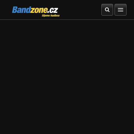
Bandzone.cz
žijeme hudbou