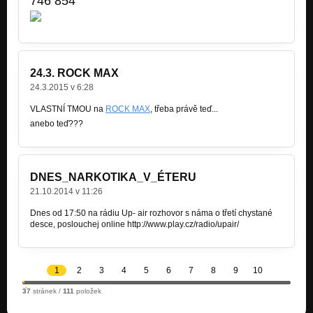
746 854
24.3. ROCK MAX
24.3.2015 v 6:28
VLASTNÍ TMOU na
ROCK MAX
, třeba právě teď...
anebo teď???
DNES_NARKOTIKA_V_ÉTERU
21.10.2014 v 11:26
Dnes od 17:50 na rádiu Up- air rozhovor s náma o třetí chystané
desce, poslouchej online http://www.play.cz/radio/upair/
1
2
3
4
5
6
7
8
9
10
37
stránek /
111
položek